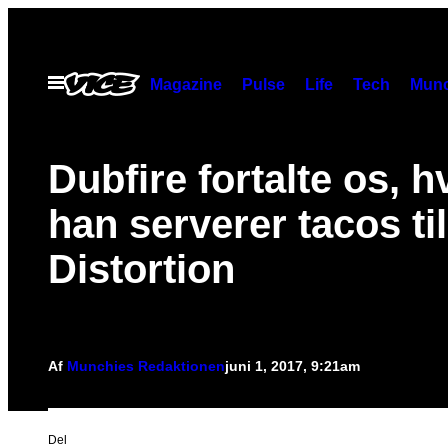
Spring
til
indhold
Åbn
Magazine
Pulse
Life
Tech
Munc
Menu
Dubfire fortalte os, h
han serverer tacos til
Distortion
Af
Munchies Redaktionen
juni 1, 2017, 9:21am
Del