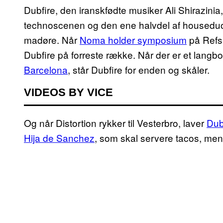
Dubfire, den iranskfødte musiker Ali Shirazini
technoscenen og den ene halvdel af housed
madøre. Når
Noma holder symposium
på Refsh
Dubfire på forreste række. Når der er et langb
Barcelona
, står Dubfire for enden og skåler.
VIDEOS BY VICE
Og når Distortion rykker til Vesterbro, laver
Dub
Hija de Sanchez
, som skal servere tacos, men