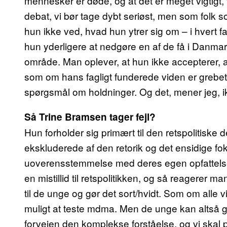
mennesker er døde, og at det er meget vigtigt, 
debat, vi bør tage dybt seriøst, men som folk so
hun ikke ved, hvad hun ytrer sig om – i hvert f
hun yderligere at nedgøre en af de få i Danma
område. Man oplever, at hun ikke accepterer, a
som om hans fagligt funderede viden er grebet u
spørgsmål om holdninger. Og det, mener jeg, ik
Så Trine Bramsen tager fejl?
Hun forholder sig primært til den retspolitiske 
ekskluderede af den retorik og det ensidige fokus
uoverensstemmelse med deres egen opfattelse o
en mistillid til retspolitikken, og så reagerer m
til de unge og gør det sort/hvidt. Som om alle v
muligt at teste mdma. Men de unge kan altså g
forvejen den komplekse forståelse, og vi skal