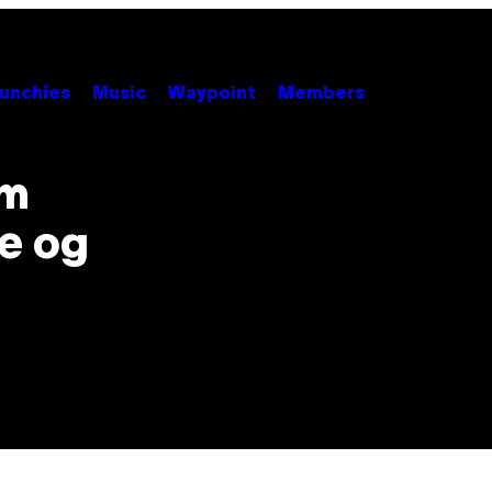
unchies
Music
Waypoint
Members
om
de og