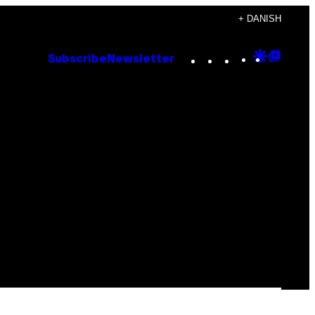
+ DANISH
Instagram
TikTok
YouTube
Google
Goog
Subscribe
Newsletter
Discove
Top
Posts