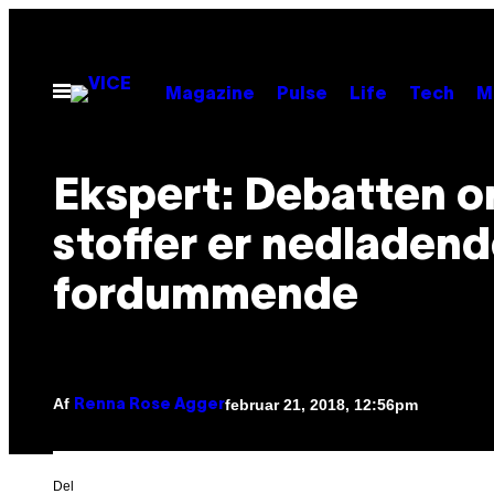
Spring
til
indhold
Åbn
Magazine
Pulse
Life
Tech
M
Menu
Ekspert: Debatten 
stoffer er nedladen
fordummende
Af
februar 21, 2018, 12:56pm
Renna Rose Agger
Del