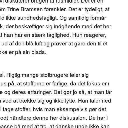
vi diskuterer brugen af rusmidler. Det er en
m Trine Bramsen forenkler. Det er tydeligt, at
ald ikke sundhedsfagligt. Og samtidig formår
rk, der beskæftiger sig indgående med det her
t han har en stærk faglighed. Hun reagerer,
d af den blå luft og prøver at gøre den til et
ke er på sin plads.
del. Rigtig mange stofbrugere føler sig
 på, at stofferne er farlige, da det fokus er i
g deres erfaringer. Det gør jo så, at man får
an ved at trække sig og ikke lytte. Hun taler ned
il tage stoffer, hvis man eksempelvis gør det
odt håndtere denne her diskussion. De har i
 passe på med at tro, at danske unge ikke kan