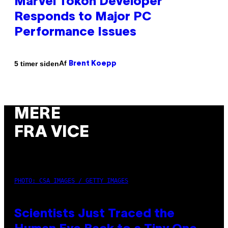
Marvel Tokon Developer
Responds to Major PC
Performance Issues
Af
5 timer siden
Brent Koepp
MERE
FRA VICE
PHOTO: CSA IMAGES / GETTY IMAGES
Scientists Just Traced the