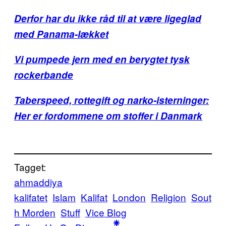
Derfor har du ikke råd til at være ligeglad
med Panama-lækket
Vi pumpede jern med en berygtet tysk
rockerbande
Taberspeed, rottegift og narko-isterninger:
Her er fordommene om stoffer i Danmark
Tagget:
ahmaddiya
kalifatet
Islam
Kalifat
London
Religion
Sout
h Morden
Stuff
Vice Blog