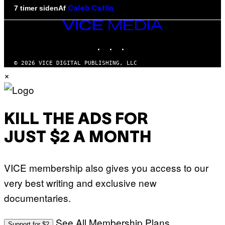
Af
7 timer siden
Caleb Catlin
VICE
MEDIA
INSTAGRAM
TIKTOK
YOUTUBE
© 2026 VICE DIGITAL PUBLISHING, LLC
×
KILL THE ADS FOR
JUST $2 A MONTH
VICE membership also gives you access to our
very best writing and exclusive new
documentaries.
See All Membership Plans
Support for $2