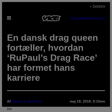
Spring
+ DANISH
til
Åbn
indhold
SUBSCRIBE
NEWSLETTER
Menu
En dansk drag queen
fortæller, hvordan
‘RuPaul’s Drag Race’
har formet hans
karriere
Af
Daniel S. Bahrami
maj 18, 2018, 9:10am
Del