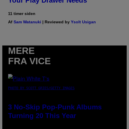
Your Play Drawer Needs
11 timer siden
Af
Sam Watanuki
| Reviewed by
Ysolt Usigan
MERE
FRA VICE
PHOTO BY SCOTT GRIES/GETTY IMAGES
3 No-Skip Pop-Punk Albums
Turning 20 This Year