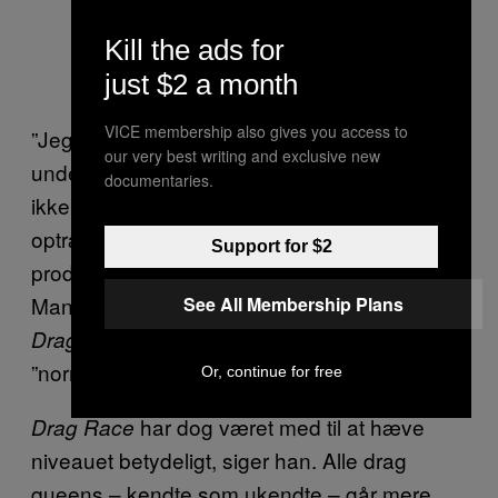
Kill the ads for
just $2 a month
VICE membership also gives you access to
”Jeg er pænt tilfreds med
som et
Drag Race
our very best writing and exclusive new
underholdningsprogram, men det afspejler
documentaries.
ikke, hvordan ”normale” drag queens
optræder. Der er jo helt andre elementer i at
Support for $2
producere et TV-show end et drag show.
Mange af de udfordringer de bliver sat på i
See All Membership Plans
, er jo slet ikke noget, som
Drag Race
”normale” dronninger gør”.
Or, continue for free
har dog været med til at hæve
Drag Race
niveauet betydeligt, siger han. Alle drag
queens – kendte som ukendte – går mere