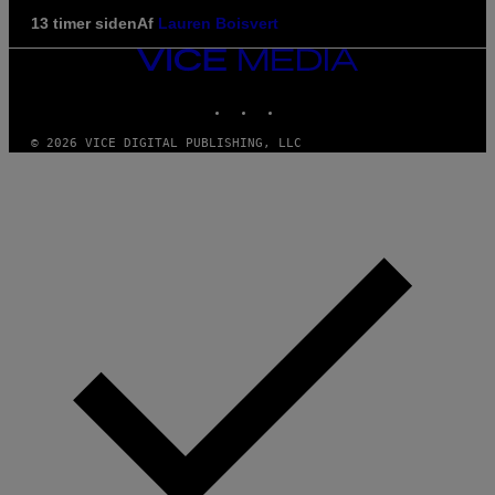
13 timer siden
Af
Lauren Boisvert
VICE
MEDIA
INSTAGRAM
TIKTOK
YOUTUBE
© 2026 VICE DIGITAL PUBLISHING, LLC