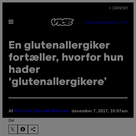
Spring
+ DANISH
til
Åbn
indhold
SUBSCRIBE
NEWSLETTER
Menu
En glutenallergiker
fortæller, hvorfor hun
hader
‘glutenallergikere’
Af
december 7, 2017, 10:07am
Kristian Ejlebæk Nielsen
Del