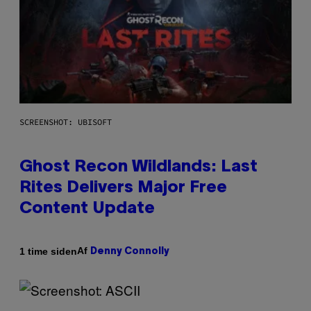
SCREENSHOT: UBISOFT
Ghost Recon Wildlands: Last
Rites Delivers Major Free
Content Update
Af
1 time siden
Denny Connolly