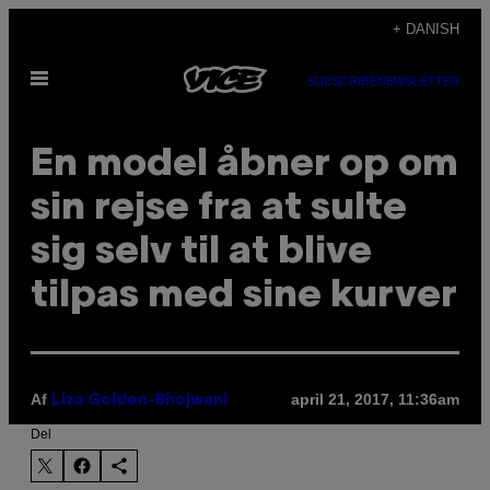
Spring
+ DANISH
til
Åbn
indhold
SUBSCRIBE
NEWSLETTER
Menu
En model åbner op om
sin rejse fra at sulte
sig selv til at blive
tilpas med sine kurver
Af
april 21, 2017, 11:36am
Liza Golden-Bhojwani
Del