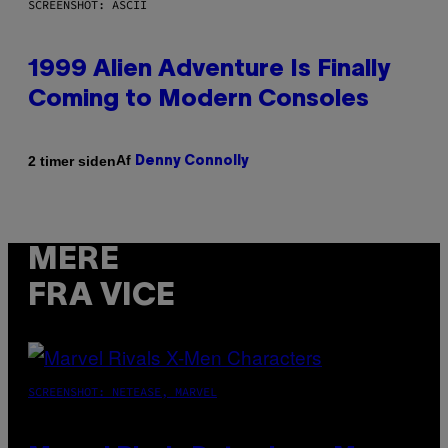
SCREENSHOT: ASCII
1999 Alien Adventure Is Finally
Coming to Modern Consoles
Af
2 timer siden
Denny Connolly
MERE
FRA VICE
SCREENSHOT: NETEASE, MARVEL