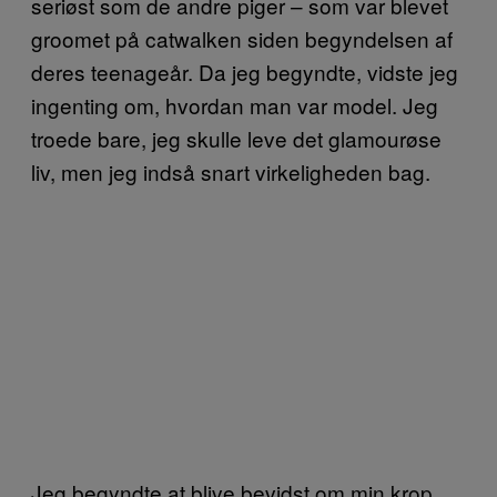
seriøst som de andre piger – som var blevet
groomet på catwalken siden begyndelsen af
deres teenageår. Da jeg begyndte, vidste jeg
ingenting om, hvordan man var model. Jeg
troede bare, jeg skulle leve det glamourøse
liv, men jeg indså snart virkeligheden bag.
Jeg begyndte at blive bevidst om min krop,