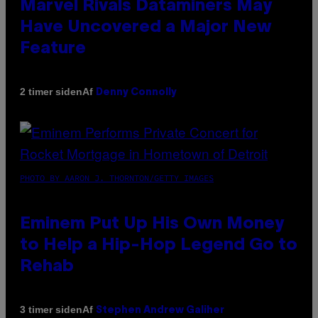
Marvel Rivals Dataminers May
Have Uncovered a Major New
Feature
Af
2 timer siden
Denny Connolly
PHOTO BY AARON J. THORNTON/GETTY IMAGES
Eminem Put Up His Own Money
to Help a Hip-Hop Legend Go to
Rehab
Af
3 timer siden
Stephen Andrew Galiher