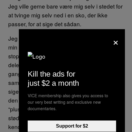
Jeg ville gerne bare være mig selv i stedet for
at tvinge mig selv ned i en sko, der ikke
passer, for at sige det sådan.
×
Jeg begyndte at dele billeder af mig selv og
min krop på Instagram, efter jeg besluttede at
stoppe med diæter. Det inspirerede mig at
dele budskabet med mine følgere, at nogle
gange er den bedste krop for dig ikke den
Kill the ads for
samme som den, det omgivende samfund
just $2 a month
siger, du skal have. Men det betyder ikke, at
VICE membership also gives you access to
den ikke er smuk. Nu er jeg det, man kalder
our very best writing and exclusive new
“plus size model”. For mange er det en
documentaries.
stødende betegnelse, men i sidste ende
kender jeg min egen værdi. Jeg er stolt og
Support for $2