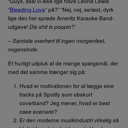
“Guys, skal vi ikke lige have Leona Lewis’
“
Bleeding Love
” på?” “Nej, nej, seriøst, dyrk
lige den her sprøde Ameritz Karaoke Band-
udgave!
!”
Dis shit is poppin’
– Samtale overhørt til ingen morgenfest,
nogensinde.
Et hurtigt udpluk af de mange spørgsmål, der
med det samme trænger sig på:
Hvad er motivationen for at lægge sine
tracks på Spotify som obskurt
coverband? Jeg mener, hvad er
best
?
case scenario
Er den moderne musikindustri virkelig så