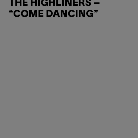
THE HIGHLINERS –
“COME DANCING”