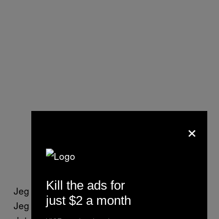
×
Kill the ads for
Jeg er egentlig ret nede med Marijuana Wolf.
just $2 a month
Jeg kan ikke sætte fingeren på præcis, hvad