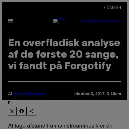
Spring
+ DANISH
til
Åbn
indhold
SUBSCRIBE
NEWSLETTER
Menu
En overfladisk analyse
af de første 20 sange,
vi fandt på Forgotify
Af
oktober 3, 2017, 3:10am
Alfred Maddox
Del
At tage afstand fra mainstreammusik er én