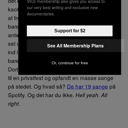
det er. Måske er det en progression, der er så
VICE membership also gives you access to
our very best writing and exclusive new
kaotisk, at den får Camper Van Beethoven til
documentaries.
at fremstå velstrukturerede. Måske er det
bare svært at være kynisk, når et ukendt
Support for $2
antal pothoveder bruger tre minutter på stort
set uafbrudt at synge //
//
Hell yeah, all right
See All Membership Plans
ind i hovedet på dig. Ja, det er sandsynligvis
bare et band af weed-bros med fedtede
Or, continue for free
Doritos-fingre, der engang hev guitarer frem
til en privatfest og opfandt en masse sange
på stedet. Og hvad så?
De har 19 sange
på
Spotify. Og det har du ikke.
Hell yeah. All
right.