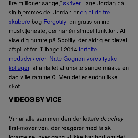
fire millioner sange,”
skriver
Lane Jordan på
sin hjemmeside. Jordan er
en af de tre
skabere
bag
Forgotify
, en gratis online
musiktjeneste, der har én simpel funktion: At
vise dig numre på Spotify, der aldrig er blevet
afspillet før. Tilbage i 2014
fortalte
medudvikleren Nate Gagnon vores tyske
kolleger
, at antallet af uhørte sange måske en
dag ville ramme 0. Men det er endnu ikke
sket.
VIDEOS BY VICE
Vi har alle sammen den der lettere
douchey
first-mover ven, der reagerer med falsk
forargelse, hver gang vi ikke har hørt om det