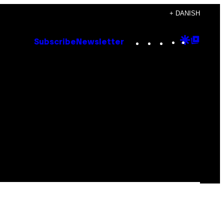
+ DANISH
Instagram
TikTok
YouTube
Google
Goog
Subscribe
Newsletter
Discove
Top
Posts