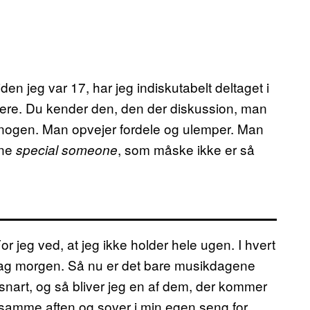
den jeg var 17, har jeg indiskutabelt deltaget i
skutere. Du kender den, den der diskussion, man
 nogen. Man opvejer fordele og ulemper. Man
nne
, som måske ikke er så
special someone
r jeg ved, at jeg ikke holder hele ugen. I hvert
ndag morgen. Så nu er det bare musikdagene
 snart, og så bliver jeg en af dem, der kommer
samme aften og sover i min egen seng for