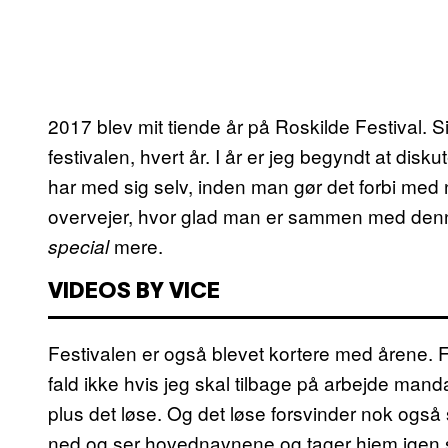
2017 blev mit tiende år på Roskilde Festival. Si
festivalen, hvert år. I år er jeg begyndt at di
har med sig selv, inden man gør det forbi med
overvejer, hvor glad man er sammen med de
mere.
special
VIDEOS BY VICE
Festivalen er også blevet kortere med årene. Fo
fald ikke hvis jeg skal tilbage på arbejde ma
plus det løse. Og det løse forsvinder nok også
ned og ser hovednavnene og tager hjem igen 