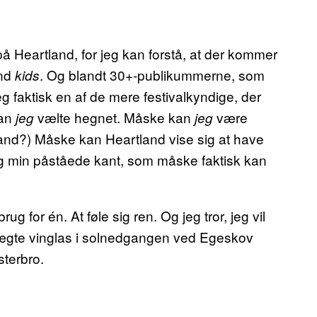
på Heartland, for jeg kan forstå, at der kommer
end
. Og blandt 30+-publikummerne, som
kids
jeg faktisk en af de mere festivalkyndige, der
kan
vælte hegnet. Måske kan
være
jeg
jeg
and?) Måske kan Heartland vise sig at have
og min påståede kant, som måske faktisk kan
brug for én. At føle sig ren. Og jeg tror, jeg vil
 et ægte vinglas i solnedgangen ved Egeskov
sterbro.