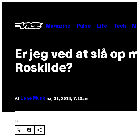
Spring
til
indhold
Åbn
Magazine
Pulse
Life
Tech
M
Menu
Er jeg ved at slå op
Roskilde?
Af
maj 31, 2018, 7:10am
Lene Munk
Del