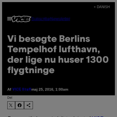
Spring
+ DANISH
til
Åbn
Subscribe
Newsletter
indhold
Menu
Vi besøgte Berlins
Tempelhof lufthavn,
der lige nu huser 1300
flygtninge
Af
maj 25, 2016, 1:00am
VICE Staff
Del