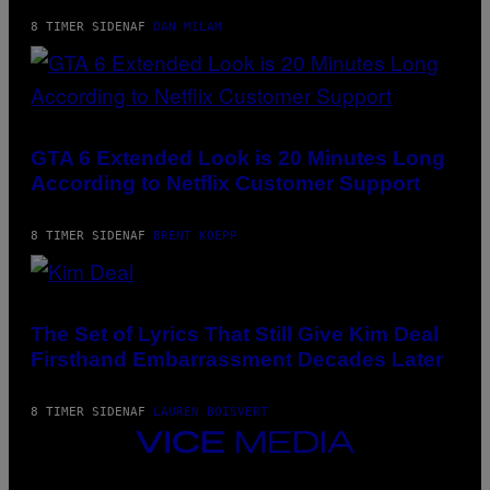
8 TIMER SIDEN
AF
DAN MILAM
SCREENSHOT:
ROCKSTAR
GAMES,
GTA 6 Extended Look is 20 Minutes Long
NETFLIX
According to Netflix Customer Support
8 TIMER SIDEN
AF
BRENT KOEPP
PHOTO
BY
JEFF
The Set of Lyrics That Still Give Kim Deal
KRAVITZ/FILMMAGIC
Firsthand Embarrassment Decades Later
8 TIMER SIDEN
AF
LAUREN BOISVERT
VICE
MEDIA
INSTAGRAM
TIKTOK
YOUTUBE