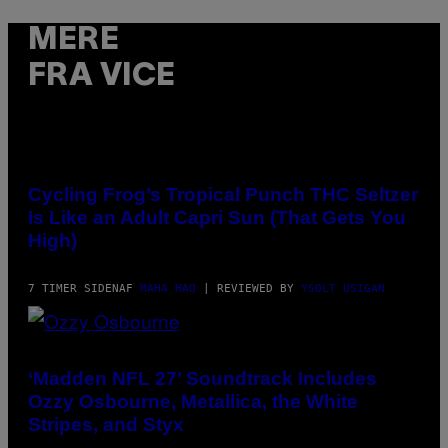
/
I
D
MERE
S
O
FRA VICE
F
T
W
A
R
E
MAHA
HAQ
FOR
Cycling Frog’s Tropical Punch THC Seltzer
VICE
Is Like an Adult Capri Sun (That Gets You
High)
7 TIMER SIDEN
AF
MAHA HAQ
| REVIEWED BY
YSOLT USIGAN
PHOTO
BY
NICK
‘Madden NFL 27’ Soundtrack Includes
LAHAM/GETTY
Ozzy Osbourne, Metallica, the White
IMAGES
Stripes, and Styx