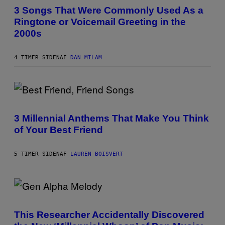
O
3 Songs That Were Commonly Used As a
T
Ringtone or Voicemail Greeting in the
O
B
2000s
Y
G
R
4 TIMER SIDEN
AF
DAN MILAM
E
G
O
R
Y
B
P
O
H
J
O
3 Millennial Anthems That Make You Think
O
T
R
of Your Best Friend
O
Q
B
U
Y
E
K
5 TIMER SIDEN
AF
LAUREN BOISVERT
Z
E
/
V
G
I
E
N
T
W
T
(
I
Y
P
N
I
H
T
This Researcher Accidentally Discovered
M
O
E