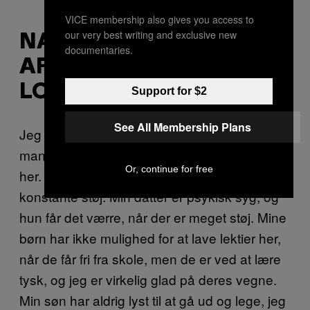
VICE membership also gives you access to
our very best writing and exclusive new
NADIA, 37 FRA
documentaries.
AFGHANISTANS
LOGAR-PROVINS
Support for $2
See All Membership Plans
Jeg har boet her i fire måneder nu med min
mand og fire børn. Det er meget hårdt at være
Or, continue for free
her. Det hårdeste ved det hele er nok den
konstante støj. Min datter er psykisk syg, og
hun får det værre, når der er meget støj. Mine
børn har ikke mulighed for at lave lektier her,
når de får fri fra skole, men de er ved at lære
tysk, og jeg er virkelig glad på deres vegne.
Min søn har aldrig lyst til at gå ud og lege, jeg