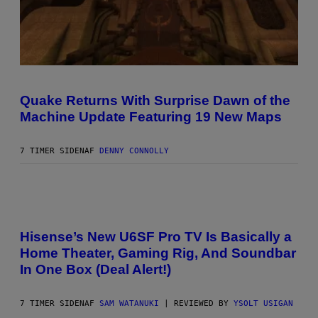
P
E
R
/
G
E
T
S
T
C
Y
R
Quake Returns With Surprise Dawn of the
I
E
M
Machine Update Featuring 19 New Maps
E
A
N
G
S
E
H
7 TIMER SIDEN
AF
DENNY CONNOLLY
S
O
T
:
M
A
V
C
I
H
A
I
Hisense’s New U6SF Pro TV Is Basically a
H
N
Home Theater, Gaming Rig, And Soundbar
I
E
S
G
In One Box (Deal Alert!)
E
A
N
M
S
E
7 TIMER SIDEN
AF
SAM WATANUKI
| REVIEWED BY
YSOLT USIGAN
E
S