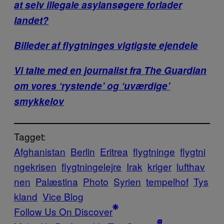
at selv illegale asylansøgere forlader
landet?
Billeder af flygtninges vigtigste ejendele
Vi talte med en journalist fra The Guardian
om vores ‘rystende’ og ‘uværdige’
smykkelov
Tagget:
Afghanistan
Berlin
Eritrea
flygtninge
flygtni
ngekrisen
flygtningelejre
Irak
kriger
lufthav
nen
Palæstina
Photo
Syrien
tempelhof
Tys
kland
Vice Blog
Follow Us On Discover