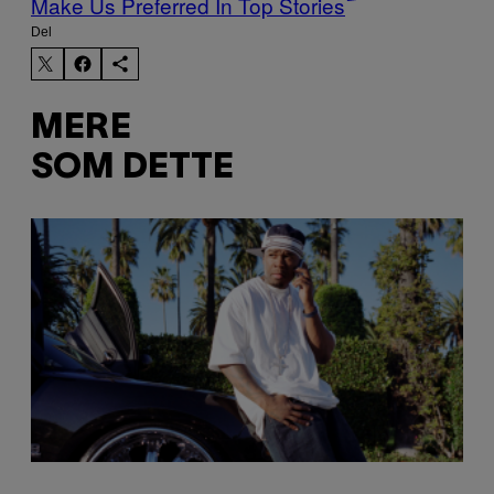
Make Us Preferred In Top Stories
Del
MERE
SOM DETTE
P
H