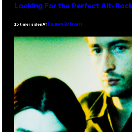
Looking For the Perfect Alt-Rock
Af
15 timer siden
Lauren Boisvert