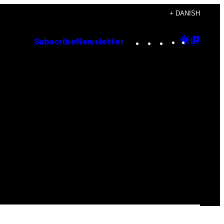
+ DANISH
Instagram
TikTok
YouTube
Google
Goog
Subscribe
Newsletter
Discove
Top
Posts