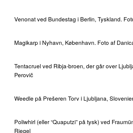
Venonat ved Bundestag i Berlin, Tyskland. Fot
Magikarp i Nyhavn, København. Foto af Dani
Tentacruel ved Ribja-broen, der går over Ljublj
Perovič
Weedle på Prešeren Torv i Ljubljana, Slovenien
Poliwhirl (eller “Quaputzi” på tysk) ved Fraumün
Riegel