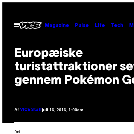
Spring
til
indhold
Åbn
Magazine
Pulse
Life
Tech
M
Menu
Europæiske
turistattraktioner se
gennem Pokémon G
Af
juli 16, 2016, 1:00am
VICE Staff
Del