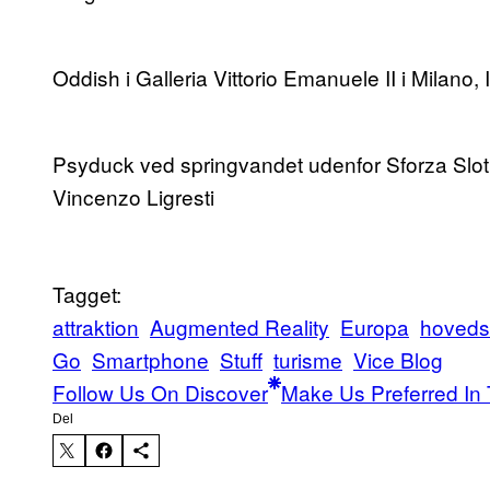
Oddish i Galleria Vittorio Emanuele II i Milano, 
Psyduck ved springvandet udenfor Sforza Slot fr
Vincenzo Ligresti
Tagget:
attraktion
Augmented Reality
Europa
hoveds
Go
Smartphone
Stuff
turisme
Vice Blog
Follow Us On Discover
Make Us Preferred In 
Del