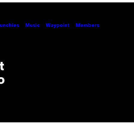
unchies
Music
Waypoint
Members
t
o