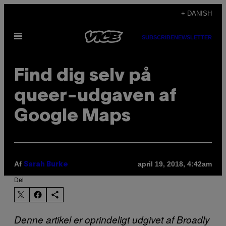
Spring
+ DANISH
til
Åbn
indhold
SUBSCRIBE
NEWSLETTER
Menu
Find dig selv på
queer-udgaven af
Google Maps
Af
april 19, 2018, 4:42am
Sarah Burke
Del
Denne artikel er oprindeligt udgivet af Broadly