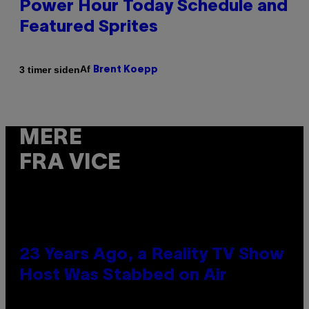
Power Hour Today Schedule and
Featured Sprites
Af
3 timer siden
Brent Koepp
MERE
FRA VICE
23 Years Ago, a Reality TV Show
Host Was Stabbed on Air