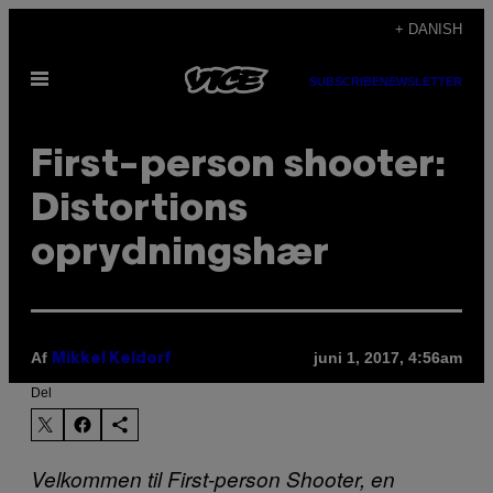
Spring
+ DANISH
til
Åbn
indhold
SUBSCRIBE
NEWSLETTER
Menu
First-person shooter:
Distortions
oprydningshær
Af
juni 1, 2017, 4:56am
Mikkel Keldorf
Del
Velkommen til First-person Shooter, en