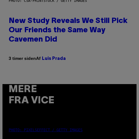
PHOTO: CSA-PRINTSTOCK / GETTY IMAGES
New Study Reveals We Still Pick
Our Friends the Same Way
Cavemen Did
Af
3 timer siden
Luis Prada
MERE
FRA VICE
PHOTO: PIXELSEFFECT / GETTY IMAGES