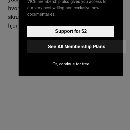
VICE membership also gives you access to
hvor en gammel fisker henter varerne i sit
our very best writing and exclusive new
documentaries.
skrummel af en firhjulstrækker og kører dem
hjem i sin kælder.
Support for $2
See All Membership Plans
Or, continue for free