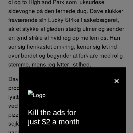
øl og to Highland Park som luksuriøse
sidevogne på den ternede dug. Dave slukker
fraværende sin Lucky Strike i askebægeret,
så et stykke af gløden stadig ulmer og sender
en tynd stråle af hvid røg op mellem os. Han
ser sig henkastet omkring, læner sig let ind
over bordet og begynder at forklare med rolig
stemme, mens jeg lytter i stilhed.
×
Dave forklarer, hvordan pillerne bliver
produceret i en kælder i Redhead og kørt til
lystbådehavnen. Her overtager en rigmand
ved navn Pratt, som har en kæde af
Kill the ads for
pizzariaer af tvivlsom kvalitet i England, og
just $2 a month
sejler stofferne tværs over østersøen i sin
yacht. Pratt lægger til ved marinaen på Fanø,