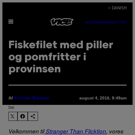
Spring
+ DANISH
til
Åbn
indhold
SUBSCRIBE
NEWSLETTER
Menu
Fiskefilet med piller
og pomfritter i
provinsen
Af
august 4, 2016, 9:49am
Kristian Nielsen
Del
Velkommen til
Stranger Than Flicktion
, vores