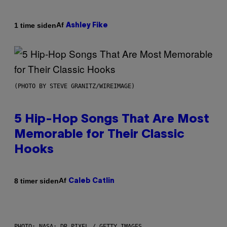
Af
1 time siden
Ashley Fike
(PHOTO BY STEVE GRANITZ/WIREIMAGE)
5 Hip-Hop Songs That Are Most
Memorable for Their Classic
Hooks
Af
8 timer siden
Caleb Catlin
PHOTO: NASA; DR PIXEL / GETTY IMAGES