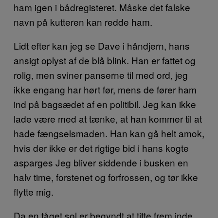
ham igen i bådregisteret. Måske det falske
navn på kutteren kan redde ham.
Lidt efter kan jeg se Dave i håndjern, hans
ansigt oplyst af de blå blink. Han er fattet og
rolig, men sviner panserne til med ord, jeg
ikke engang har hørt før, mens de fører ham
ind på bagsædet af en politibil. Jeg kan ikke
lade være med at tænke, at han kommer til at
hade fængselsmaden. Han kan gå helt amok,
hvis der ikke er det rigtige bid i hans kogte
asparges Jeg bliver siddende i busken en
halv time, forstenet og forfrossen, og tør ikke
flytte mig.
Da en tåget sol er begyndt at titte frem inde