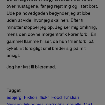
over hustagene, får jeg rejst mig og listet bort.
Ude på hovedgaden begynder jeg at løbe
uden at vide, hvor jeg skal hen. Efter ti
minutter stopper jeg op. Jeg ser mig omkring,
mens den dovne morgentrafik kører forbi. En
gammel flamme hilser, da hun triller forbi på
cykel. Et forsigtigt smil breder sig på mit
ansigt.
Jeg har lyst til biksemad.
Tagget:
esbjerg
Fiktion
flickr
Food
Kristian
Nielsen
Munchies
narkotika
novelle
OST