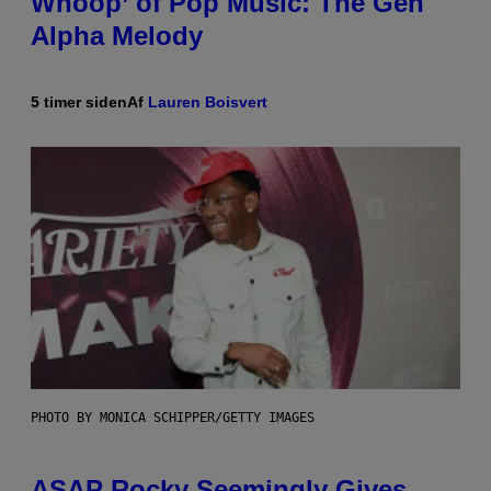
Whoop’ of Pop Music: The Gen
Alpha Melody
5 timer siden
Af
Lauren Boisvert
PHOTO BY MONICA SCHIPPER/GETTY IMAGES
ASAP Rocky Seemingly Gives