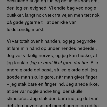
besluttede at gå en tur, og det føltes som om,
den tog en evighed. Vi endte bag ved nogle
butikker, langt nok væk fra vejen men tæt nok
på gadelygterne til, at der ikke var
fuldstændig mørkt.
Vi var totalt over hinanden, og jeg begyndte
at føre min hånd op under hendes nederdel.
Jeg var virkelig nervøs, og jeg kan huske, at
jeg tænkte,
. Alle
jeg er nødt til at gøre det her
andre gjorde det også, så jeg gjorde det, jeg
troede man skulle gøre, når man giver finger
– jeg stak bare en finger ind. Jeg anede ikke,
at der var nogle andre ting, der skulle
stimuleres. Jeg stak den bare ind, og det var
det. Jeg havde set ret meget porno, og ud fra