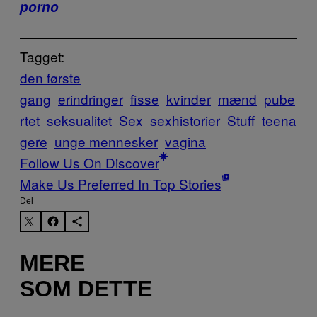
porno
Tagget:
den første
gang
erindringer
fisse
kvinder
mænd
pube
rtet
seksualitet
Sex
sexhistorier
Stuff
teena
gere
unge mennesker
vagina
Follow Us On Discover
Make Us Preferred In Top Stories
Del
MERE
SOM DETTE