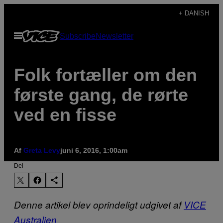
Spring
+ DANISH
til
Åbn
Subscribe
Newsletter
indhold
Menu
Folk fortæller om den
første gang, de rørte
ved en fisse
Af
Greta Levy
juni 6, 2016, 1:00am
Del
Denne artikel blev oprindeligt udgivet af
VICE
Australien