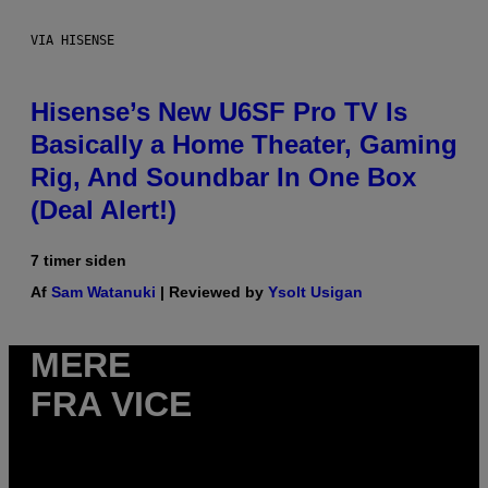
VIA HISENSE
Hisense’s New U6SF Pro TV Is
Basically a Home Theater, Gaming
Rig, And Soundbar In One Box
(Deal Alert!)
7 timer siden
Af
Sam Watanuki
| Reviewed by
Ysolt Usigan
MERE
FRA VICE