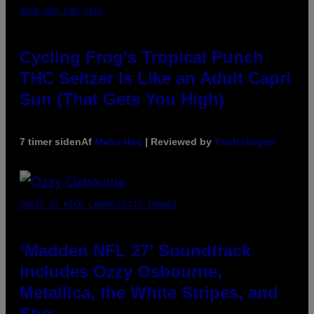
MAHA HAQ FOR VICE
Cycling Frog’s Tropical Punch
THC Seltzer Is Like an Adult Capri
Sun (That Gets You High)
7 timer siden
Af
Maha Haq
| Reviewed by
Ysolt Usigan
PHOTO BY NICK LAHAM/GETTY IMAGES
‘Madden NFL 27’ Soundtrack
Includes Ozzy Osbourne,
Metallica, the White Stripes, and
Styx