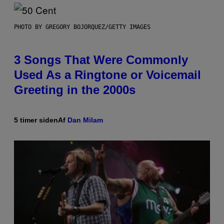
PHOTO BY GREGORY BOJORQUEZ/GETTY IMAGES
3 Songs That Were Commonly
Used As a Ringtone or Voicemail
Greeting in the 2000s
5 timer siden
Af
Dan Milam