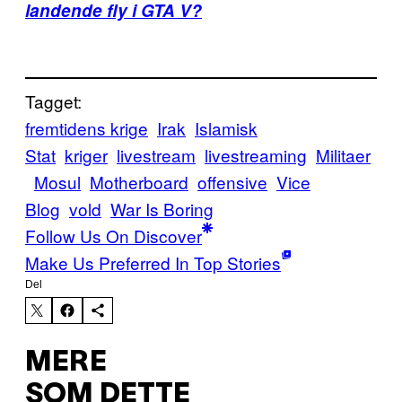
landende fly i GTA V?
Tagget:
fremtidens krige
Irak
Islamisk
Stat
kriger
livestream
livestreaming
Militaer
Mosul
Motherboard
offensive
Vice
Blog
vold
War Is Boring
Follow Us On Discover
Make Us Preferred In Top Stories
Del
MERE
SOM DETTE