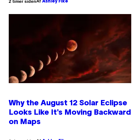
Af
2 timer siden
Ashley Fike
Why the August 12 Solar Eclipse
Looks Like It’s Moving Backward
on Maps