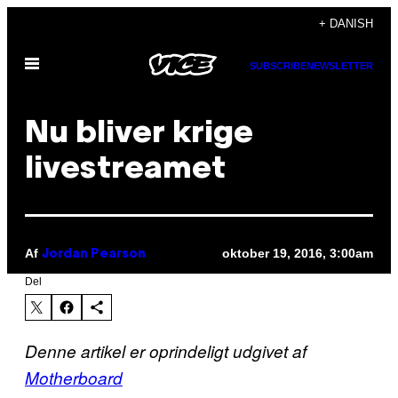
Spring
+ DANISH
til
Åbn
indhold
SUBSCRIBE
NEWSLETTER
Menu
Nu bliver krige
livestreamet
Af
oktober 19, 2016, 3:00am
Jordan Pearson
Del
Denne artikel er oprindeligt udgivet af
Motherboard