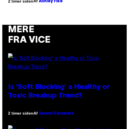
Af
2 timer siden
Ashley Fike
MERE
FRA VICE
Is ‘Soft Blocking’ a Healthy or
Toxic Breakup Trend?
Af
2 timer siden
Sammi Caramela