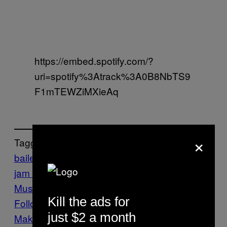
https://embed.spotify.com/?
uri=spotify%3Atrack%3A0B8NbTS9
F1mTEWZiMXieAq
×
Tagget:
baile funk
d.e.m shabz
dayzon
Def Jam
def
jam danmark
Kwame
Music
Noisey
Ny
Musik
Kill the ads for
Follow Us On Discover
just $2 a month
Make Us Preferred In Top Stories