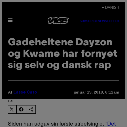
Spring
+ DANISH
til
Åbn
indhold
SUBSCRIBE
NEWSLETTER
Menu
Gadeheltene Dayzon
og Kwame har fornyet
sig selv og dansk rap
Af
januar 19, 2018, 6:12am
Lasse Cato
Del
Siden han udgav sin første streetsingle, ”
Det