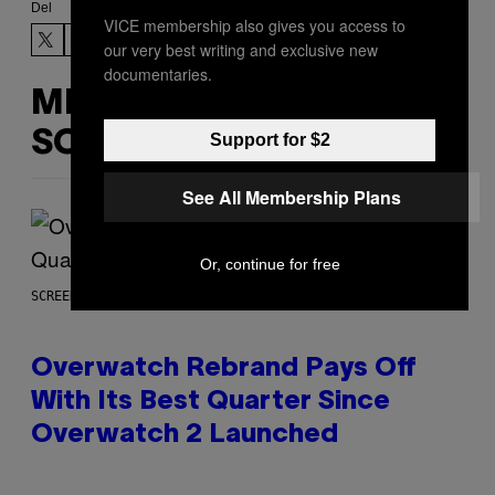
Del
VICE membership also gives you access to
our very best writing and exclusive new
documentaries.
MERE
SOM DETTE
Support for $2
See All Membership Plans
Or, continue for free
SCREENSHOT: BLIZZARD
Overwatch Rebrand Pays Off
With Its Best Quarter Since
Overwatch 2 Launched