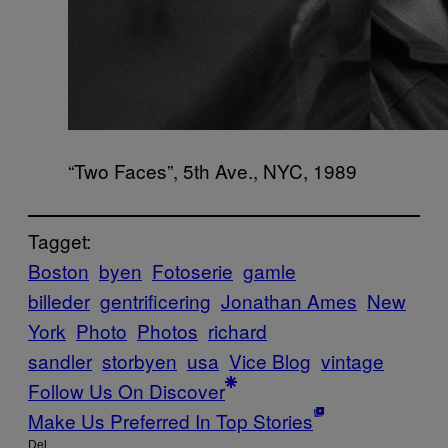
“Two Faces”, 5th Ave., NYC, 1989
Tagget:
Boston
byen
Fotoserie
gamle
billeder
gentrificering
Jonathan Ames
New
York
Photo
Photos
richard
sandler
storbyen
usa
Vice Blog
vintage
Follow Us On Discover
Make Us Preferred In Top Stories
Del