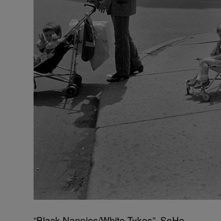
“Black Nannies/White Tykes”, SoHo,