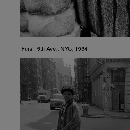
“Furs”, 5th Ave., NYC, 1984