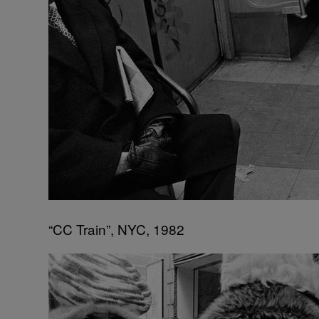
“CC Train”, NYC, 1982