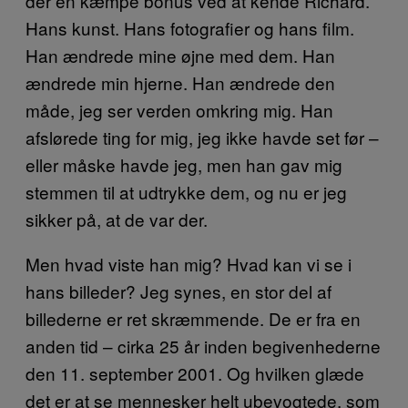
der en kæmpe bonus ved at kende Richard.
Hans kunst. Hans fotografier og hans film.
Han ændrede mine øjne med dem. Han
ændrede min hjerne. Han ændrede den
måde, jeg ser verden omkring mig. Han
afslørede ting for mig, jeg ikke havde set før –
eller måske havde jeg, men han gav mig
stemmen til at udtrykke dem, og nu er jeg
sikker på, at de var der.
Men hvad viste han mig? Hvad kan vi se i
hans billeder? Jeg synes, en stor del af
billederne er ret skræmmende. De er fra en
anden tid – cirka 25 år inden begivenhederne
den 11. september 2001. Og hvilken glæde
det er at se mennesker helt ubevogtede, som