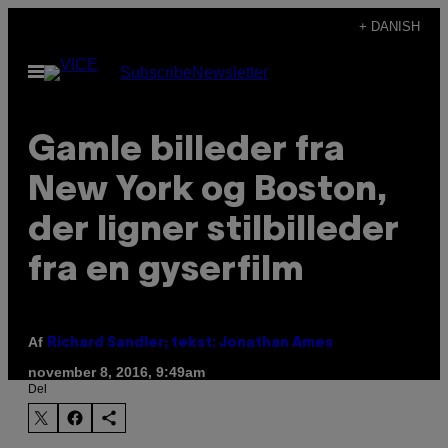
Spring
+ DANISH
til
Åbn
Subscribe
Newsletter
indhold
Menu
Gamle billeder fra
New York og Boston,
der ligner stilbilleder
fra en gyserfilm
Af
Richard Sandler; tekst: Jonathan Ames
november 8, 2016, 9:49am
Del