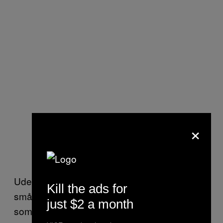
×
Ude i køkkenet er han i gang med at anrette
Kill the ads for
små stykker sandart dyppet i rødbedemiso,
just $2 a month
som han forsigtigt placerer på bakken