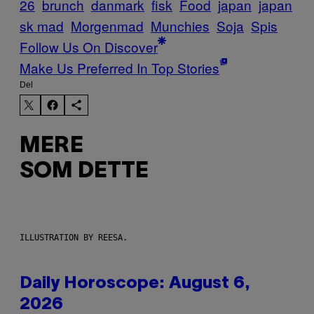
26
brunch
danmark
fisk
Food
japan
japan
sk mad
Morgenmad
Munchies
Soja
Spis
Follow Us On Discover
Make Us Preferred In Top Stories
Del
MERE
SOM DETTE
ILLUSTRATION BY REESA.
Daily Horoscope: August 6,
2026