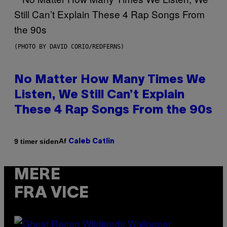
(PHOTO BY DAVID CORIO/REDFERNS)
No Matter How Many Times We
Listen, We Still Can’t Explain
These 4 Rap Songs From the 90s
Af
9 timer siden
Caleb Catlin
MERE
FRA VICE