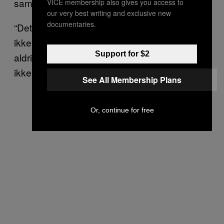
sammen med de andre anretninger.
VICE membership also gives you access to
our very best writing and exclusive new
documentaries.
“Det ser jo flot ud,” siger Ginzo. “Men jeg ved
ikke med den almindelige dansker… jeg tror
Support for $2
aldrig, det bliver en kæmpestor ting, for det er
ikke rigtig populære smage i Danmark.”
See All Membership Plans
Or, continue for free