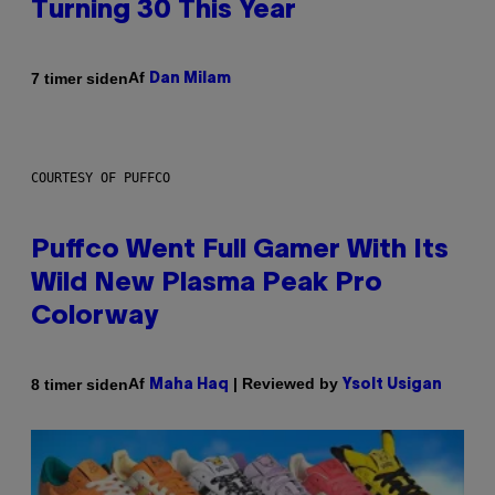
Turning 30 This Year
Af
7 timer siden
Dan Milam
COURTESY OF PUFFCO
Puffco Went Full Gamer With Its
Wild New Plasma Peak Pro
Colorway
Af
| Reviewed by
8 timer siden
Maha Haq
Ysolt Usigan