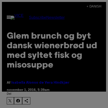
Spring
+ DANISH
til
Åbn
Subscribe
Newsletter
indhold
Menu
Glem brunch og byt
dansk wienerbrød ud
med syltet fisk og
misosuppe
Af
Isabella Alonso de Vera Hindkjær
november 1, 2016, 5:39am
Del