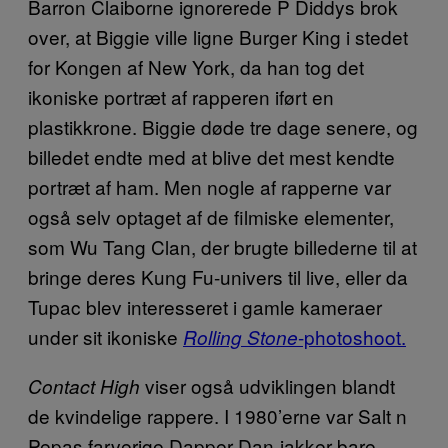
Barron Claiborne ignorerede P Diddys brok
over, at Biggie ville ligne Burger King i stedet
for Kongen af New York, da han tog det
ikoniske portræt af rapperen iført en
plastikkrone. Biggie døde tre dage senere, og
billedet endte med at blive det mest kendte
portræt af ham. Men nogle af rapperne var
også selv optaget af de filmiske elementer,
som Wu Tang Clan, der brugte billederne til at
bringe deres Kung Fu-univers til live, eller da
Tupac blev interesseret i gamle kameraer
under sit ikoniske
-photoshoot.
Rolling Stone
viser også udviklingen blandt
Contact High
de kvindelige rappere. I 1980’erne var Salt n
Pepas farverige Dapper Dan-jakker bare