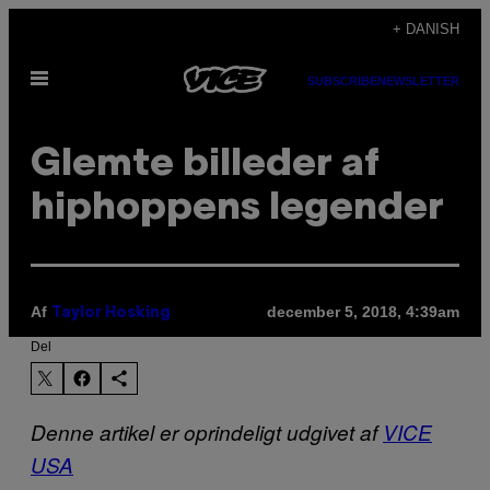
Spring
+ DANISH
til
Åbn
indhold
SUBSCRIBE
NEWSLETTER
Menu
Glemte billeder af
hiphoppens legender
Af
december 5, 2018, 4:39am
Taylor Hosking
Del
Denne artikel er oprindeligt udgivet af
VICE
USA