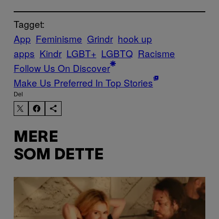
Tagget:
App
Feminisme
Grindr
hook up
apps
Kindr
LGBT+
LGBTQ
Racisme
Follow Us On Discover
Make Us Preferred In Top Stories
Del
MERE
SOM DETTE