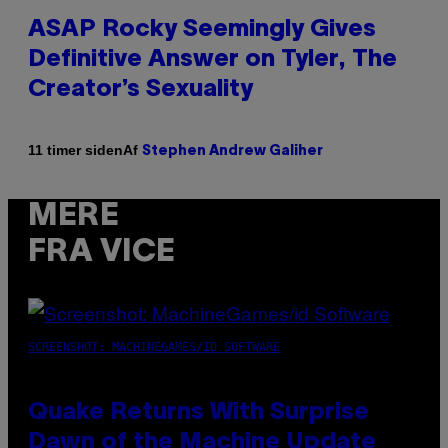
ASAP Rocky Seemingly Gives
Definitive Answer on Tyler, The
Creator’s Sexuality
Af
11 timer siden
Stephen Andrew Galiher
MERE
FRA VICE
SCREENSHOT: MACHINEGAMES/ID SOFTWARE
Quake Returns With Surprise
Dawn of the Machine Update