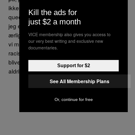
ikke er en kompliment at kalde mig en ”karry-
Kill the ads for
queen” eller indlede en samtale med, ”Hej,
just $2 a month
jeg er helt vild med asiatiske fyre!” Jeg er
ærligt talt træt af det. År efter år oversvømmes
VICE membership also gives you access to
our very best writing and exclusive new
vi med debatindlæg om, hvor udbredt
documentaries.
racisme er indenfor queer-samfundet. Folk
bliver naturligvis forargede, men der sker
Support for $2
aldrig noget.
See All Membership Plans
Or, continue for free