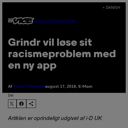
Spring
+ DANISH
til
Åbn
Subscribe
Newsletter
indhold
Menu
Grindr vil løse sit
racismeproblem med
en ny app
Af
august 17, 2018, 8:44am
Yusuf Tamanna
Del
Artiklen er oprindeligt udgivet af i-D UK