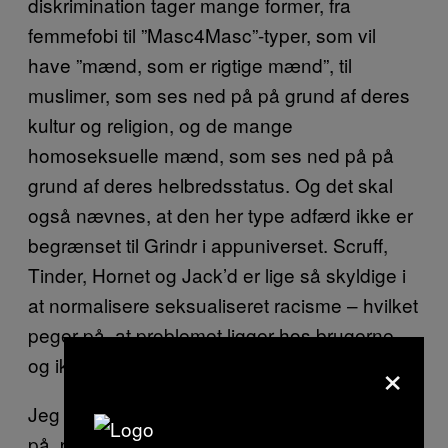
diskrimination tager mange former, fra
femmefobi til ”Masc4Masc”-typer, som vil
have ”mænd, som er rigtige mænd”, til
muslimer, som ses ned på på grund af deres
kultur og religion, og de mange
homoseksuelle mænd, som ses ned på på
grund af deres helbredsstatus. Og det skal
også nævnes, at den her type adfærd ikke er
begrænset til Grindr i appuniverset. Scruff,
Tinder, Hornet og Jack’d er lige så skyldige i
at normalisere seksualiseret racisme – hvilket
peger på, at problemet ligger hos brugerne
×
og ikke nødvendigvis appens rammer alene.
Jeg har brugt mere tid, end jeg gider tænke
på, på at forklare hvide homoer, hvorfor det