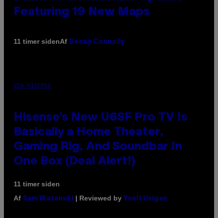
Featuring 19 New Maps
Af
11 timer siden
Denny Connolly
VIA HISENSE
Hisense’s New U6SF Pro TV Is
Basically a Home Theater,
Gaming Rig, And Soundbar In
One Box (Deal Alert!)
11 timer siden
Af
| Reviewed by
Sam Watanuki
Ysolt Usigan