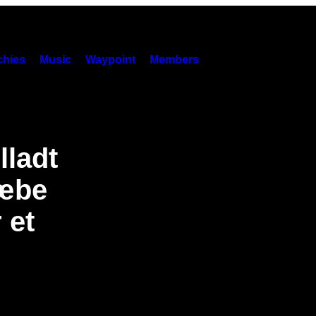
hies
Music
Waypoint
Members
lladt
ræbe
 et