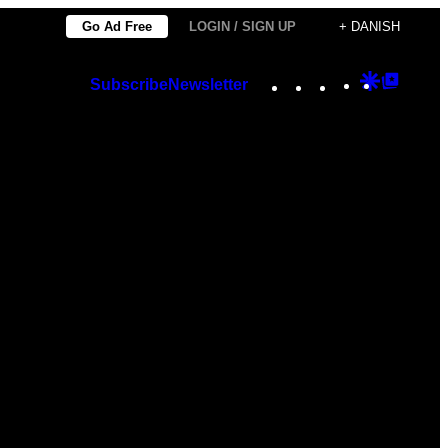
Go Ad Free
LOGIN / SIGN UP
+ DANISH
Instagram
TikTok
YouTube
Google
Googl
Subscribe
Newsletter
Discover
Top
Posts