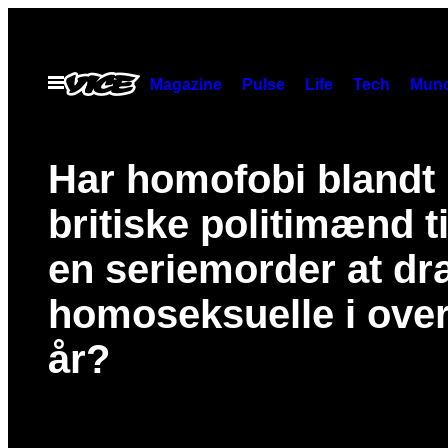
Spring
til
indhold
Åbn
Magazine
Pulse
Life
Tech
Munc
Menu
Har homofobi blandt
britiske politimænd ti
en seriemorder at d
homoseksuelle i over
år?