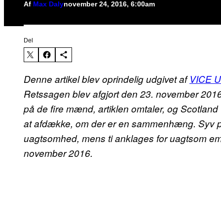
Af
Max Daly
november 24, 2016, 6:00am
Del
Denne artikel blev oprindelig udgivet af
VICE 
Retssagen blev afgjort den 23. november 2016
på de fire mænd, artiklen omtaler, og Scotland
at afdække, om der er en sammenhæng. Syv po
uagtsomhed, mens ti anklages for uagtsom em
november 2016.