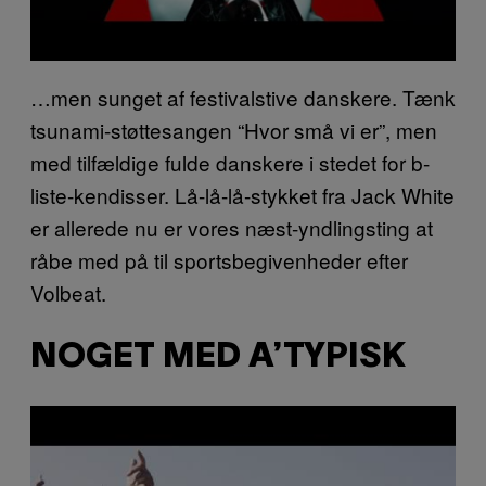
…men sunget af festivalstive danskere. Tænk
tsunami-støttesangen “Hvor små vi er”, men
med tilfældige fulde danskere i stedet for b-
liste-kendisser. Lå-lå-lå-stykket fra Jack White
er allerede nu er vores næst-yndlingsting at
råbe med på til sportsbegivenheder efter
Volbeat.
NOGET MED A’TYPISK
P
l
a
y
v