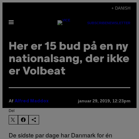
Spring
+ DANISH
til
Åbn
indhold
SUBSCRIBE
NEWSLETTER
Menu
Her er 15 bud på en ny
nationalsang, der ikke
er Volbeat
Af
januar 29, 2019, 12:23pm
Alfred Maddox
Del
De sidste par dage har Danmark for én