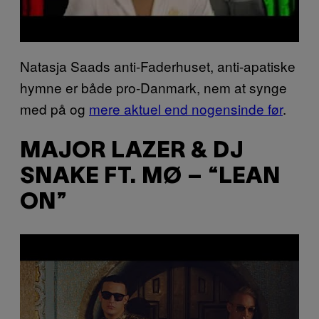
Natasja Saads anti-Faderhuset, anti-apatiske
hymne er både pro-Danmark, nem at synge
med på og
mere aktuel end nogensinde før
.
MAJOR LAZER & DJ
SNAKE FT. MØ – “LEAN
ON”
P
l
a
y
v
i
d
e