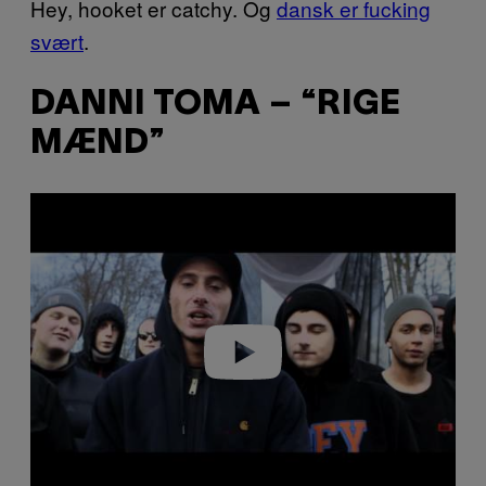
Hey, hooket er catchy. Og
dansk er fucking
svært
.
DANNI TOMA – “RIGE
MÆND”
P
l
a
y
v
i
d
e
o