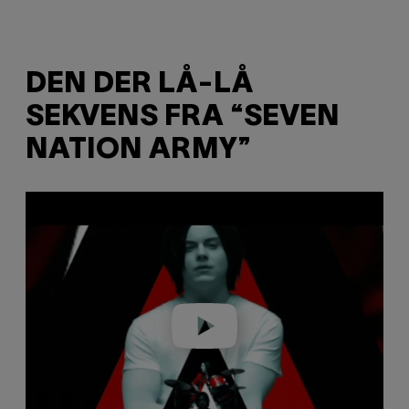
DEN DER LÅ-LÅ
SEKVENS FRA “SEVEN
NATION ARMY”
P
l
a
y
v
i
d
e
o