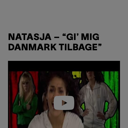
NATASJA – “GI’ MIG
DANMARK TILBAGE”
P
l
a
y
v
i
d
e
o