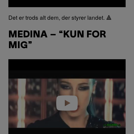
Det er trods alt dem, der styrer landet. 🔺
MEDINA – “KUN FOR
MIG”
P
l
a
y
v
i
d
e
o