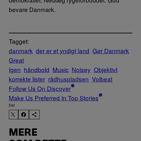
bevare Danmark.
Tagget:
danmark
der er et yndigt land
Gør Danmark
Great
Igen
håndbold
Music
Noisey
Objektivt
korrekte lister
rådhuspladsen
Volbeat
Follow Us On Discover
Make Us Preferred In Top Stories
Del
MERE