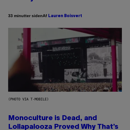
Af
33 minutter siden
Lauren Boisvert
(PHOTO VIA T-MOBILE)
Monoculture is Dead, and
Lollapalooza Proved Why That’s