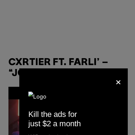
CXRTIER FT. FARLI’ –
“JOLLY COLA”
×
P
l
a
y
v
i
Kill the ads for
d
e
just $2 a month
o