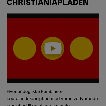
CHRISTIANIAPLADEN
P
l
a
y
v
i
d
e
o
Hvorfor dog ikke kombinere
fædrelandskærlighed med vores vedvarende
kærlighed til en af vores største