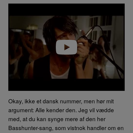
P
l
a
y
v
i
d
e
o
Okay, ikke et dansk nummer, men hør mit
argument: Alle kender den. Jeg vil vædde
med, at du kan synge mere af den her
Basshunter-sang, som vistnok handler om en