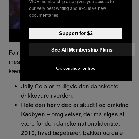
VICE membership also gives you access to
our very best writing and exclusive new
documentaries.
Support for $2
See All Membership Plans
Fair nok, vi hører, hvad I siger, måske ikke det
mest oplagte valg. Men før I affejer det her
Or, continue for free
kæmpenummer helt, så overvej følgende:
Jolly Cola er muligvis den danskeste
drikkevare i verden.
Hele den her video er skudt i og omkring
Kødbyen – omgivelser, der må siges at
være for den danske nationalidentitet i
2019, hvad bøgetræer, bakker og dale