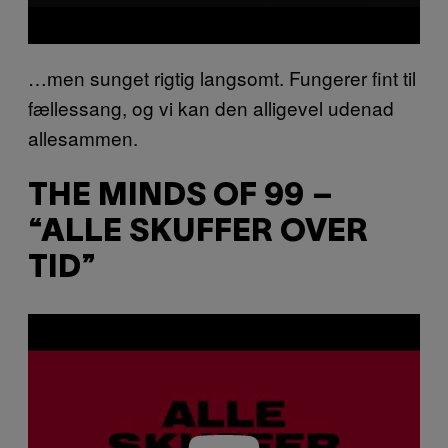
…men sunget rigtig langsomt. Fungerer fint til
fællessang, og vi kan den alligevel udenad
allesammen.
THE MINDS OF 99 –
“ALLE SKUFFER OVER
TID”
P
l
a
y
v
i
d
e
o