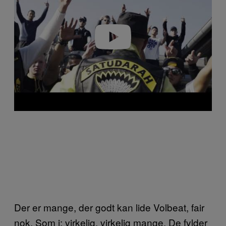
i
d
e
o
Der er mange, der godt kan lide Volbeat, fair
nok. Som i: virkelig, virkelig mange. De fylder