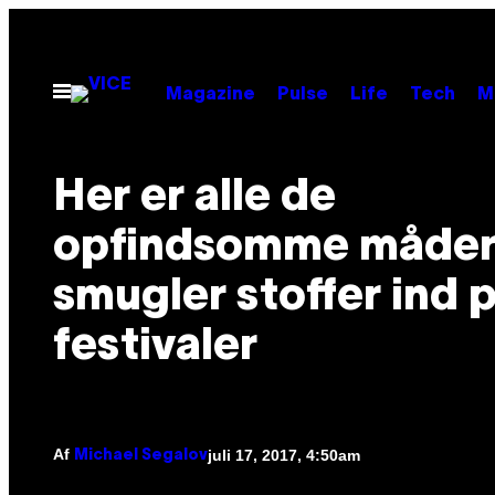
Spring
til
indhold
Åbn
Magazine
Pulse
Life
Tech
M
Menu
Her er alle de
opfindsomme måder,
smugler stoffer ind 
festivaler
Af
juli 17, 2017, 4:50am
Michael Segalov