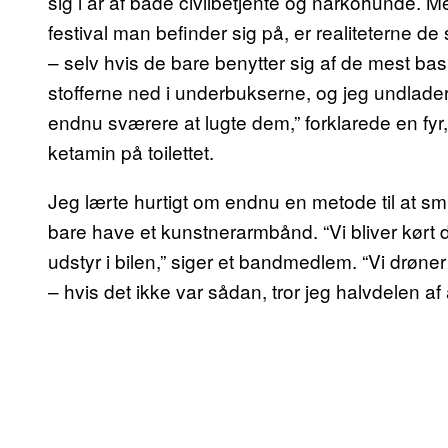
sig i år af både civilbetjente og narkohunde. M
festival man befinder sig på, er realiteterne d
– selv hvis de bare benytter sig af de mest bas
stofferne ned i underbukserne, og jeg undlader 
endnu sværere at lugte dem,” forklarede en fyr
ketamin på toilettet.
Jeg lærte hurtigt om endnu en metode til at s
bare have et kunstnerarmbånd. “Vi bliver kørt 
udstyr i bilen,” siger et bandmedlem. “Vi drøner
– hvis det ikke var sådan, tror jeg halvdelen af