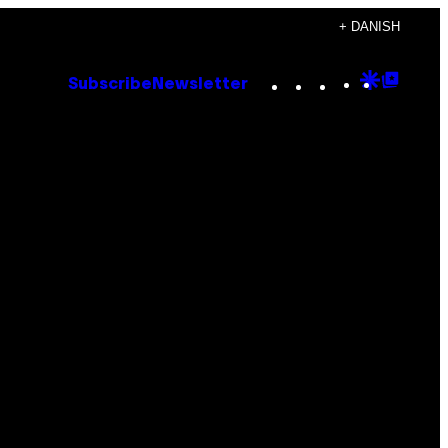
+ DANISH
Instagram
TikTok
YouTube
Google
Goog
Subscribe
Newsletter
Discove
Top
Posts