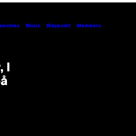
unchies
Music
Waypoint
Members
 I
på