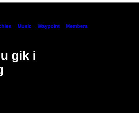
hies
Music
Waypoint
Members
u gik i
g