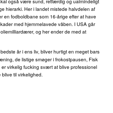
l også være sund, retfærdig og ualmindeligt
ige hierarki. Her i landet mistede halvdelen af
er en fodboldbane som 16-årige efter at have
g skader med hjemmelavede våben. I USA går
f oliemilliardærer, og her ender de med at
edste år i ens liv, bliver hurtigt en meget bars
ræning, de listige smøger i frokostpausen, Fisk
er virkelig fucking svært at blive professionel
live til virkelighed.