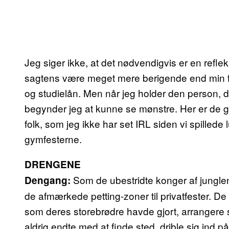
Jeg siger ikke, at det nødvendigvis er en ref
sagtens være meget mere berigende end min for
og studielån. Men når jeg holder den person, de
begynder jeg at kunne se mønstre. Her er de
folk, som jeg ikke har set IRL siden vi spillede 
gymfesterne.
DRENGENE
Som de ubestridte konger af jungle
Dengang:
de afmærkede petting-zoner til privatfester. De 
som deres storebrødre havde gjort, arrangere
aldrig endte med at finde sted, drible sig ind p