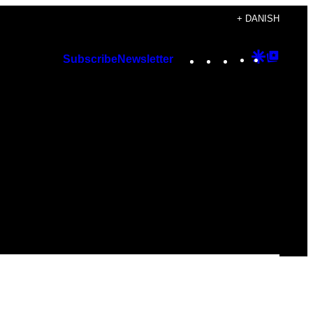
+ DANISH
Instagram
TikTok
YouTube
Google
Googl
Subscribe
Newsletter
Discover
Top
Posts