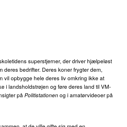
skoletidens superstjerner, der driver hjælpeløst
om deres bedrifter. Deres koner frygter dem,
 vil opbygge hele deres liv omkring ikke at
 landsholdstrøjen og føre deres land til VM-
nsigter på
og i amatørvideoer på
Politistationen
ammen, at de ville gifte sig med en