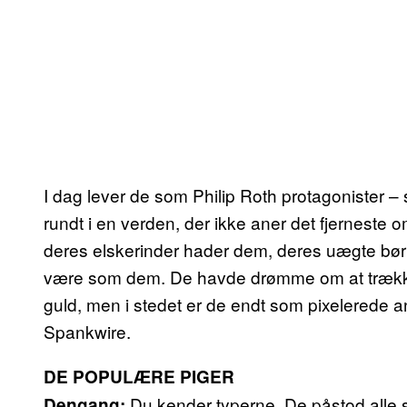
I dag lever de som Philip Roth protagonister – 
rundt i en verden, der ikke aner det fjerneste 
deres elskerinder hader dem, deres uægte børn
være som dem. De havde drømme om at trække i
guld, men i stedet er de endt som pixelerede a
Spankwire.
DE POPULÆRE PIGER
Du kender typerne. De påstod alle s
Dengang: