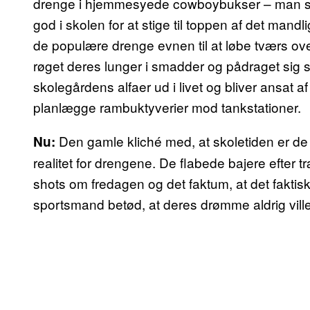
drenge i hjemmesyede cowboybukser – man ska
god i skolen for at stige til toppen af det mandl
de populære drenge evnen til at løbe tværs ov
røget deres lunger i smadder og pådraget si
skolegårdens alfaer ud i livet og bliver ansat a
planlægge rambuktyverier mod tankstationer.
Den gamle kliché med, at skoletiden er de b
Nu:
realitet for drengene. De flabede bajere efter t
shots om fredagen og det faktum, at det faktisk 
sportsmand betød, at deres drømme aldrig ville b