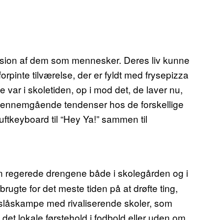
leksion af dem som mennesker. Deres liv kunne
pinte tilværelse, der er fyldt med frysepizza
 var i skoletiden, op i mod det, de laver nu,
 gennemgående tendenser hos de forskellige
luftkeyboard til “Hey Ya!” sammen til
n regerede drengene både i skolegården og i
brugte for det meste tiden på at drøfte ting,
 slåskampe med rivaliserende skoler, som
å det lokale førstehold i fodbold eller uden om