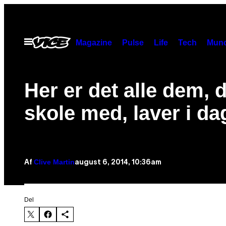
Spring
til
indhold
Åbn
Magazine
Pulse
Life
Tech
Munc
Menu
​Her er det alle dem, d
skole med, laver i da
Clive Martin
august 6, 2014, 10:36am
Af
Del