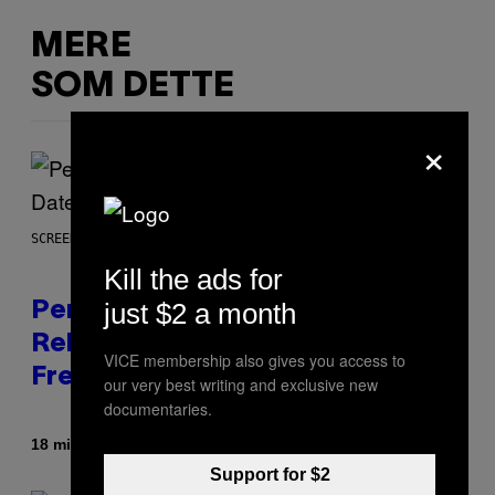
MERE
SOM DETTE
×
SCREENSHOT: EPIC GAMES
Kill the ads for
just $2 a month
Perlica Fortnite Skin Revealed –
Release Date and How to Get It
VICE membership also gives you access to
Free
our very best writing and exclusive new
documentaries.
Af
18 minutter siden
Brent Koepp
Support for $2