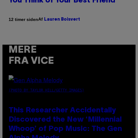
You Think of Your Best Friend
Af
12 timer siden
Lauren Boisvert
MERE
FRA VICE
(PHOTO BY TAYLOR HILL/GETTY IMAGES)
This Researcher Accidentally
Discovered the New ‘Millennial
Whoop’ of Pop Music: The Gen