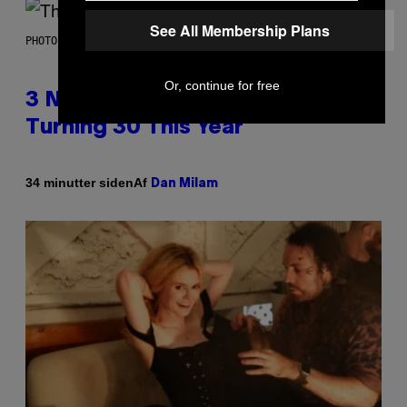
See All Membership Plans
PHOTO BY BOB BERG/GETTY IMAGES
Or, continue for free
3 No-Skip Geek Rock Albums
Turning 30 This Year
Af
34 minutter siden
Dan Milam