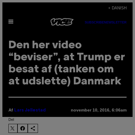
Spring
+ DANISH
til
Åbn
indhold
SUBSCRIBE
NEWSLETTER
Menu
Den her video
“beviser”, at Trump er
besat af (tanken om
at udslette) Danmark
Af
november 10, 2016, 6:06am
Lars Jellestad
Del