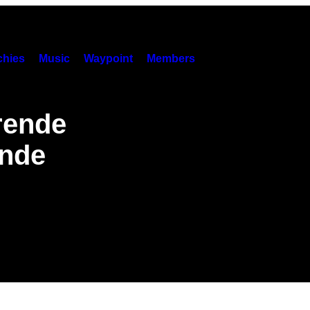
hies
Music
Waypoint
Members
rende
ynde