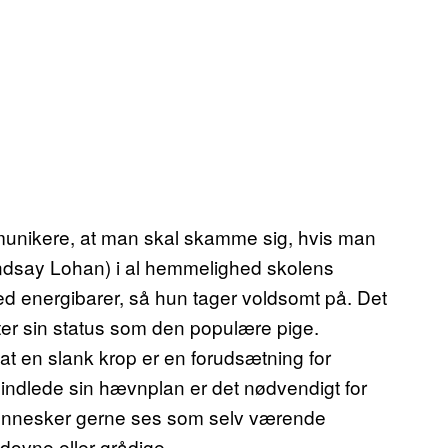
mmunikere, at man skal skamme sig, hvis man
indsay Lohan) i al hemmelighed skolens
energibarer, så hun tager voldsomt på. Det
ter sin status som den populære pige.
 at en slank krop er en forudsætning for
 indlede sin hævnplan er det nødvendigt for
ke mennesker gerne ses som selv værende
r dovne eller grådige.