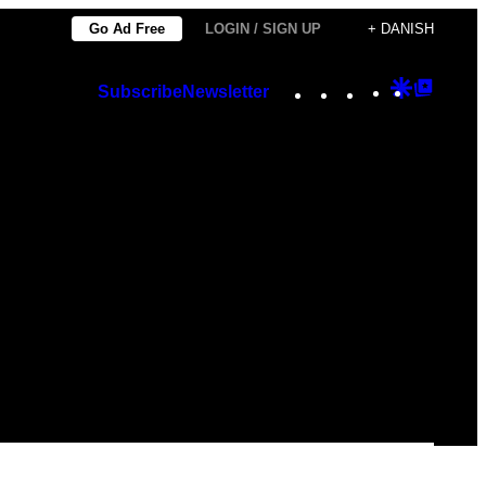
Go Ad Free
LOGIN / SIGN UP
+ DANISH
Instagram
TikTok
YouTube
Google
Googl
Subscribe
Newsletter
Discover
Top
Posts