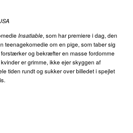
 USA
 komedie
, som har premiere i dag, den
Insatiable
en teenagekomedie om en pige, som taber sig
 forstærker og bekræfter en masse fordomme
e kvinder er grimme, ikke ejer skyggen af
e tiden rundt og sukker over billedet i spejlet
is.