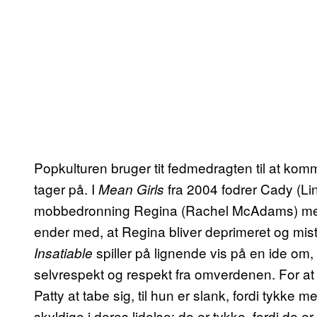
Popkulturen bruger tit fedmedragten til at ko
tager på. I
fra 2004 fodrer Cady (L
Mean Girls
mobbedronning Regina (Rachel McAdams) med 
ender med, at Regina bliver deprimeret og mis
spiller på lignende vis på en ide om,
Insatiable
selvrespekt og respekt fra omverdenen. For at
Patty at tabe sig, til hun er slank, fordi tyk
skyldige i deres lidelse; de er tykke, fordi de e