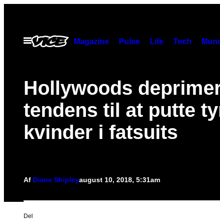
Spring
til
indhold
Åbn
Magazine
Pulse
Life
Tech
Munc
Menu
Hollywoods deprime
tendens til at putte t
kvinder i fatsuits
Af
Diane Shipley
august 10, 2018, 5:31am
Del