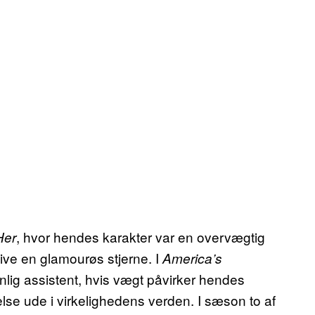
, hvor hendes karakter var en overvægtig
Her
 blive en glamourøs stjerne. I
America’s
onlig assistent, hvis vægt påvirker hendes
relse ude i virkelighedens verden. I sæson to af