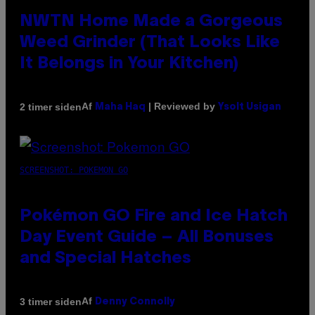
NWTN Home Made a Gorgeous
Weed Grinder (That Looks Like
It Belongs in Your Kitchen)
Af
| Reviewed by
2 timer siden
Maha Haq
Ysolt Usigan
SCREENSHOT: POKEMON GO
Pokémon GO Fire and Ice Hatch
Day Event Guide – All Bonuses
and Special Hatches
Af
3 timer siden
Denny Connolly