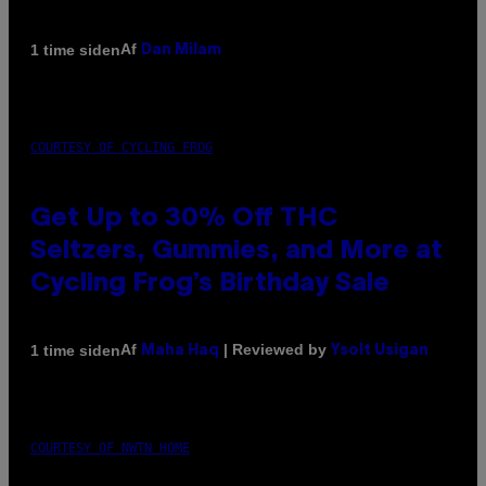
Af
1 time siden
Dan Milam
COURTESY OF CYCLING FROG
Get Up to 30% Off THC
Seltzers, Gummies, and More at
Cycling Frog’s Birthday Sale
Af
| Reviewed by
1 time siden
Maha Haq
Ysolt Usigan
COURTESY OF NWTN HOME