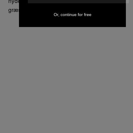
nyder stor opbakning blandt partiets
græsrødder.
Or, continue for free