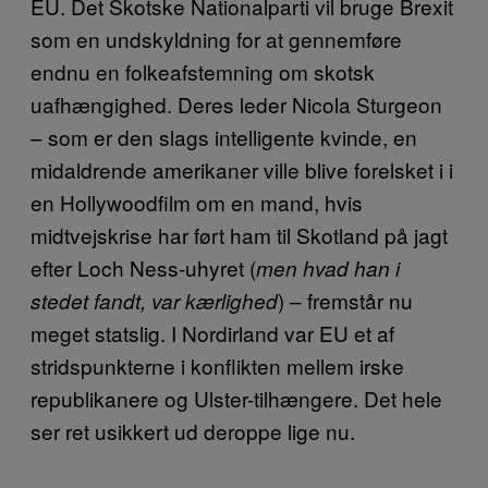
EU. Det Skotske Nationalparti vil bruge Brexit
som en undskyldning for at gennemføre
endnu en folkeafstemning om skotsk
uafhængighed. Deres leder Nicola Sturgeon
– som er den slags intelligente kvinde, en
midaldrende amerikaner ville blive forelsket i i
en Hollywoodfilm om en mand, hvis
midtvejskrise har ført ham til Skotland på jagt
efter Loch Ness-uhyret (
men hvad han i
) – fremstår nu
stedet fandt, var kærlighed
meget statslig. I Nordirland var EU et af
stridspunkterne i konflikten mellem irske
republikanere og Ulster-tilhængere. Det hele
ser ret usikkert ud deroppe lige nu.