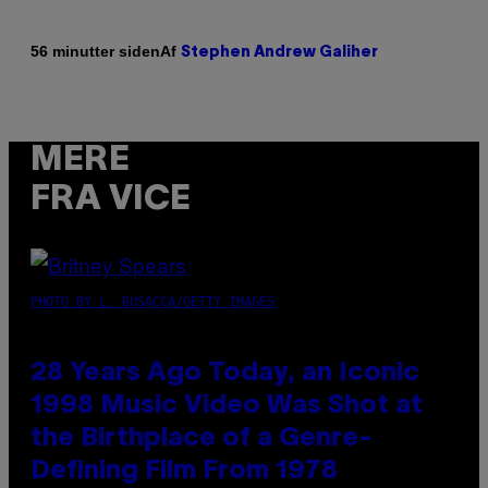
Af
56 minutter siden
Stephen Andrew Galiher
MERE
FRA VICE
PHOTO BY L. BUSACCA/GETTY IMAGES
28 Years Ago Today, an Iconic
1998 Music Video Was Shot at
the Birthplace of a Genre-
Defining Film From 1978