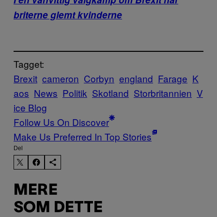
briterne glemt kvinderne
Tagget:
Brexit
cameron
Corbyn
england
Farage
K
aos
News
Politik
Skotland
Storbritannien
V
ice Blog
Follow Us On Discover
Make Us Preferred In Top Stories
Del
MERE
SOM DETTE