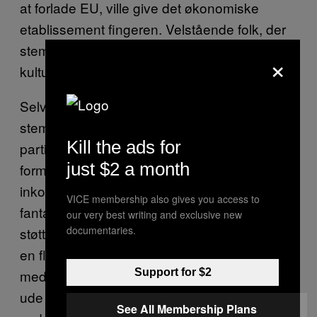
at forlade EU, ville give det økonomiske
etablissement fingeren. Velstående folk, der
stemte det samme, ville give fingeren til det
×
kulturelle etablissement.
Selvom 63 procent af Labours vælgere
stemte for at forblive i EU, er en stor skare af
Kill the ads for
partiets politikere nu i færd med at omstyrte
just $2 a month
formand Jeremy Corbyn, som de ser som en
inkompetent, sandalbærende, socialistisk
VICE membership also gives you access to
fantast. På den anden side ser Corbyns
our very best writing and exclusive new
documentaries.
støtter dem, som forsøger at kuppe ham, som
en flok karrieremindede, barnlige robotter
Support for $2
med alt for omfattende medietræning, som er
ude af stand til at acceptere, at deres leder
See All Membership Plans