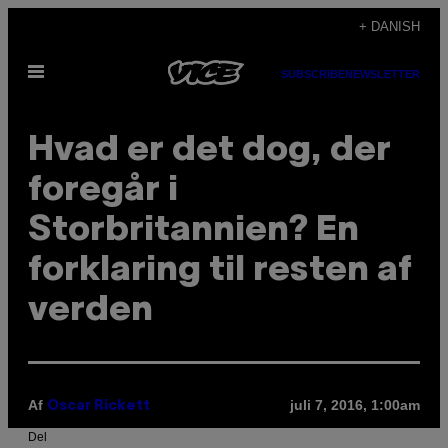
Spring
+ DANISH
til
Åbn
indhold
SUBSCRIBE
NEWSLETTER
Menu
Hvad er det dog, der
foregår i
Storbritannien? En
forklaring til resten af
verden
Af
juli 7, 2016, 1:00am
Oscar Rickett
Del