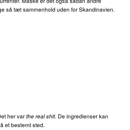
nkurrenter. Måske er det også sådan andre
 lige så tæt sammenhold uden for Skandinavien.
Det her var
. De ingredienser kan
the real shit
på et bestemt sted.