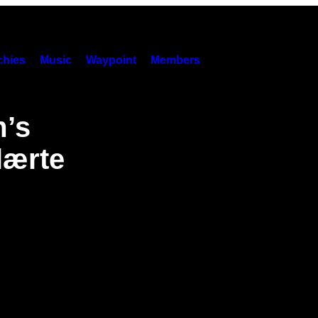
hies
Music
Waypoint
Members
m’s
lærte