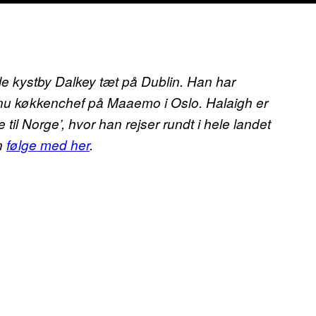
e kystby Dalkey tæt på Dublin. Han har
 nu køkkenchef på Maaemo i Oslo. Halaigh er
l Norge’, hvor han rejser rundt i hele landet
an
følge med her
.