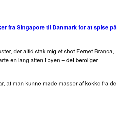
r fra Singapore til Danmark for at spise på
er, der altid stak mig et shot Fernet Branca,
rte en lang aften i byen – det beroliger
var, at man kunne møde masser af kokke fra de