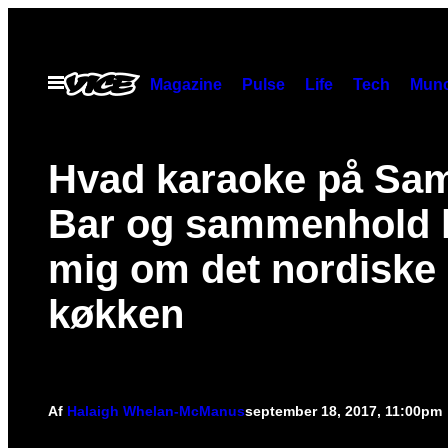
Spring
til
indhold
Åbn
Magazine
Pulse
Life
Tech
Munc
Menu
Hvad karaoke på Sa
Bar og sammenhold 
mig om det nordiske
køkken
Af
Halaigh Whelan-McManus
september 18, 2017, 11:00pm