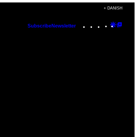
+ DANISH
Instagram
TikTok
YouTube
Google
Googl
Subscribe
Newsletter
Discover
Top
Posts