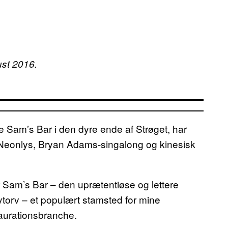
ust 2016.
e Sam’s Bar i den dyre ende af Strøget, har
Neonlys, Bryan Adams-singalong og kinesisk
r Sam’s Bar – den uprætentiøse og lettere
orv – et populært stamsted for mine
aurationsbranche.