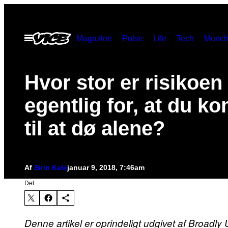
Spring
til
Åbn
Magazine
Pulse
Life
Tech
Munch
indhold
Menu
Hvor stor er risikoen
egentlig for, at du 
til at dø alene?
Af
Sirin Kale
januar 9, 2018, 7:46am
Del
Denne artikel er oprindeligt udgivet af Broadly