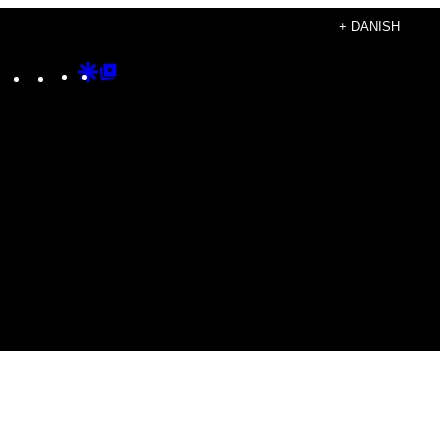
+ DANISH
Instagram
TikTok
YouTube
Google
Google
Discover
Top
Posts