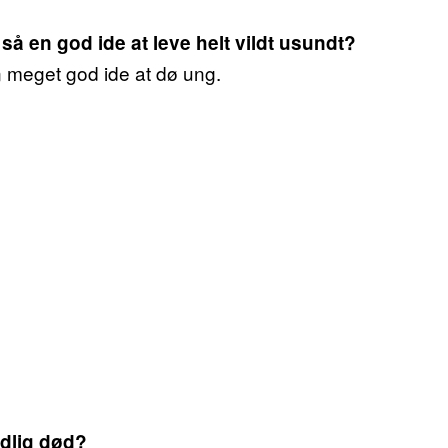
 så en god ide at leve helt vildt usundt?
n meget god ide at dø ung.
tidlig død?