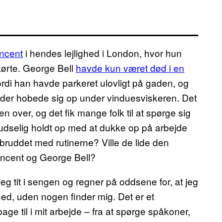
ncent
i hendes lejlighed i London, hvor hun
 kørte. George Bell
havde kun været død i en
fordi han havde parkeret ulovligt på gaden, og
er hobede sig op under vinduesviskeren. Det
den over, og det fik mange folk til at spørge sig
pludselig holdt op med at dukke op på arbejde
bruddet med rutinerne? Ville de lide den
ncent og George Bell?
eg tit i sengen og regner på oddsene for, at jeg
hed, uden nogen finder mig. Det er et
e til i mit arbejde – fra at spørge spåkoner,