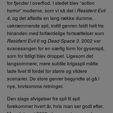
for fjender i overflod. I stedet blev “action
horror” moderne, som vi så det i
Resident Evil
, og det affødte en lang række dumme,
4
uskræmmende spil, indtil genren faldt helt fra
hinanden med forfærdelige fortsættelser som
og
. 2002 var
Resident Evil 6
Dead Space 3
svanesangen for en særlig form for gyserspil,
som for tidligt blev droppet. Ligesom det
langsommere, mere subtile krigsspil måtte
lade livet til fordel for større og vildere
scenarier. De store genrer begyndte at gå i
nye, tvivlsomme retninger.
Den slags afvigelser fra spil til spil
forekommer hvert år, hvis man ser godt efter.