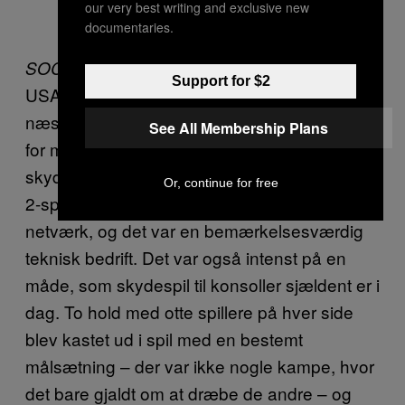
our very best writing and exclusive new
documentaries.
, som udkom i
SOCOM: U.S. Navy SEALs
Support for $2
USA i sommeren 2002, før det kom til Europa
næste forår, var endnu et skridt fremad, og er
See All Membership Plans
for mig stadig det mest gennemførte online
skydespil. Det var et af de første Playstation
Or, continue for free
2-spil, der gav mulighed for at spille over
netværk, og det var en bemærkelsesværdig
teknisk bedrift. Det var også intenst på en
måde, som skydespil til konsoller sjældent er i
dag. To hold med otte spillere på hver side
blev kastet ud i spil med en bestemt
målsætning – der var ikke nogle kampe, hvor
det bare gjaldt om at dræbe de andre – og