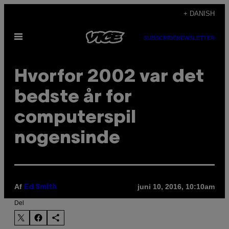
Spring
+ DANISH
til
Åbn
indhold
SUBSCRIBE
NEWSLETTER
Menu
Hvorfor 2002 var det
bedste år for
computerspil
nogensinde
Af
juni 10, 2016, 10:10am
Ed Smith
Del