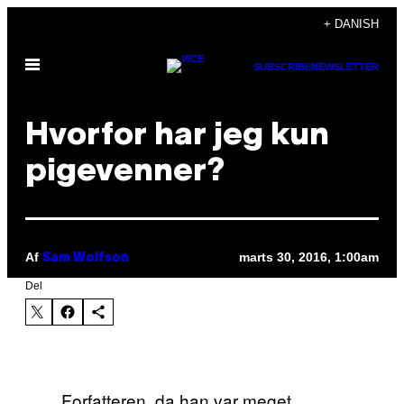
Spring
+ DANISH
til
Åbn
indhold
SUBSCRIBE
NEWSLETTER
Menu
Hvorfor har jeg kun
pigevenner?
Af
marts 30, 2016, 1:00am
Sam Wolfson
Del
Forfatteren, da han var meget