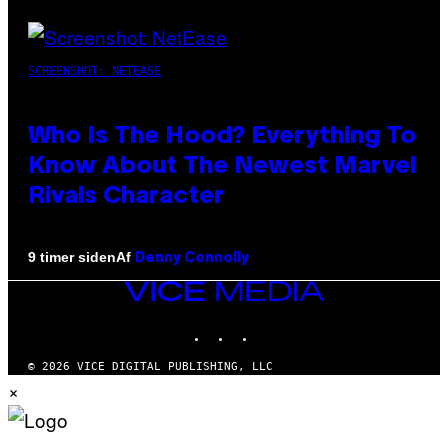
SCREENSHOT: NETEASE
Who Is The Hood? Everything To
Know About The Newest Marvel
Rivals Character
Af
9 timer siden
Denny Connolly
VICE
MEDIA
INSTAGRAM
TIKTOK
YOUTUBE
© 2026 VICE DIGITAL PUBLISHING, LLC
×