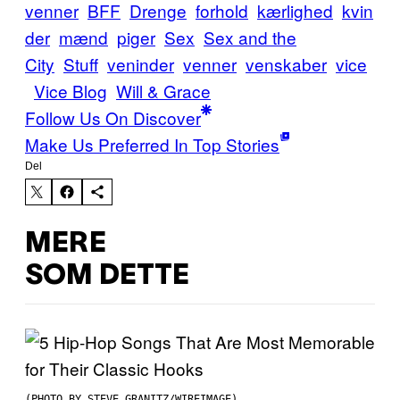
venner
BFF
Drenge
forhold
kærlighed
kvin
der
mænd
piger
Sex
Sex and the
City
Stuff
veninder
venner
venskaber
vice
Vice Blog
Will & Grace
Follow Us On Discover
Make Us Preferred In Top Stories
Del
MERE
SOM DETTE
(PHOTO BY STEVE GRANITZ/WIREIMAGE)