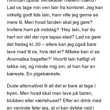
Lad os tage min ven Iain fra kontoret. Jeg kan
virkelig godt lide Iain, ham ville jeg gerne se
mere til. Men hvad fanden skal jeg gøre?
Invitere ham på middag? “Hey Iain, har du
hørt om det der nye tapas-sted? Lad os gøre
det fredag kl. 20 – ellers kan jeg også bare
lave mad til os, hvis det er? Måske kan vi se
bagefter?” Hvortil Iain høfligt vil
Anomalisa
takke nej, og minde mig om, at han har en
kæreste. En pigekæreste.
Dude-alternativet til alt det er bare at tage i
byen. Men hvad skal man lave på baren,
klubben eller værtshuset? Efter en drink med
en veninde føler jeg, at vi kan dykke ned i