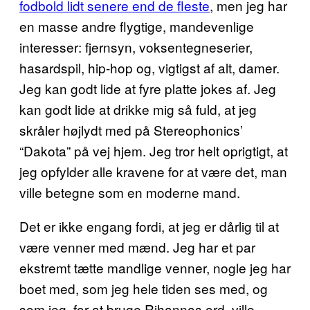
fodbold lidt senere end de fleste
, men jeg har
en masse andre flygtige, mandevenlige
interesser: fjernsyn, voksentegneserier,
hasardspil, hip-hop og, vigtigst af alt, damer.
Jeg kan godt lide at fyre platte jokes af. Jeg
kan godt lide at drikke mig så fuld, at jeg
skråler højlydt med på Stereophonics’
“Dakota” på vej hjem. Jeg tror helt oprigtigt, at
jeg opfylder alle kravene for at være det, man
ville betegne som en moderne mand.
Det er ikke engang fordi, at jeg er dårlig til at
være venner med mænd. Jeg har et par
ekstremt tætte mandlige venner, nogle jeg har
boet med, som jeg hele tiden ses med, og
som jeg, for at bruge Rihannas ord, ville