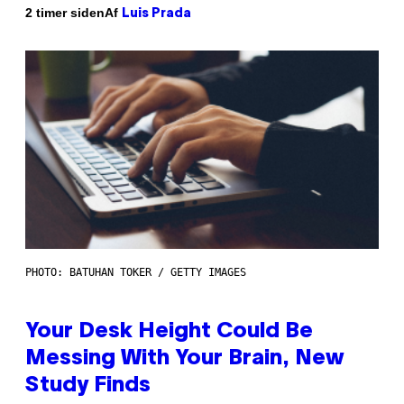
Af
2 timer siden
Luis Prada
PHOTO: BATUHAN TOKER / GETTY IMAGES
Your Desk Height Could Be
Messing With Your Brain, New
Study Finds