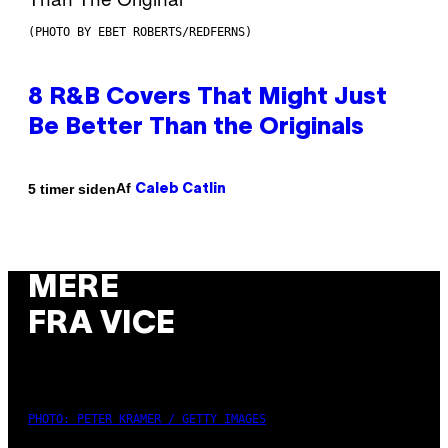
(PHOTO BY EBET ROBERTS/REDFERNS)
8 R&B Covers That Might Just
Be Better Than the Originals
Af
5 timer siden
Caleb Catlin
MERE
FRA VICE
PHOTO: PETER KRAMER / GETTY IMAGES