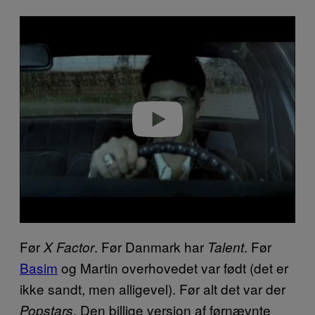
P
l
a
y
v
i
d
e
o
Før
. Før Danmark har
. Før
X Factor
Talent
Basim
og Martin overhovedet var født (det er
ikke sandt, men alligevel). Før alt det var der
. Den billige version af førnævnte
Popstars