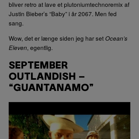
bliver retro at lave et plutoniumtechnoremix af
Justin Bieber’s “Baby” i år 2067. Men fed
sang.
Wow, det er længe siden jeg har set
Ocean’s
, egentlig.
Eleven
SEPTEMBER
OUTLANDISH –
“GUANTANAMO”
P
l
a
y
v
i
d
e