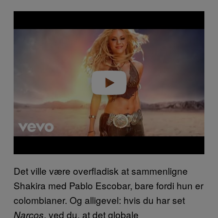
P
l
a
y
v
i
d
e
o
Det ville være overfladisk at sammenligne
Shakira med Pablo Escobar, bare fordi hun er
colombianer. Og alligevel: hvis du har set
, ved du, at det globale
Narcos