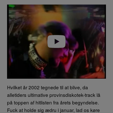
P
l
a
y
v
i
d
e
o
Hvilket år 2002 tegnede til at blive, da
alletiders ultimative provinsdiskotek-track lå
på toppen af hitlisten fra årets begyndelse.
Fuck at holde sig ædru i januar, lad os køre