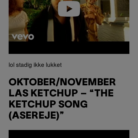
o
lol stadig ikke lukket
OKTOBER/NOVEMBER
LAS KETCHUP – “THE
KETCHUP SONG
(ASEREJE)”
P
l