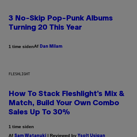
3 No-Skip Pop-Punk Albums
Turning 20 This Year
Af
1 time siden
Dan Milam
FLESHLIGHT
How To Stack Fleshlight’s Mix &
Match, Build Your Own Combo
Sales Up To 30%
1 time siden
Af
| Reviewed by
Sam Watanuki
Ysolt Usigan