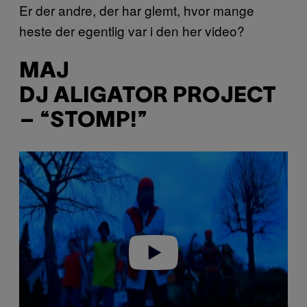
Er der andre, der har glemt, hvor mange
heste der egentlig var i den her video?
MAJ
DJ ALIGATOR PROJECT
– “STOMP!”
P
l
a
y
v
i
d
e
o