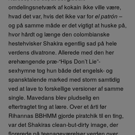
omdelingsnetværk af kokain ikke ville være,
hvad det var, hvis det ikke var for
–
el patrón
og på samme måde er det vigtigt at huske på,
hvor hårdt og længe den colombianske
hestehvisker Shakira egentlig sad på hele
verdens divatrone. Allerede med den her
ørehængende præ-“Hips Don’t Lie”-
sexhymne tog hun både det engelsk- og
spansktalende marked med storm samtidig
ved at lave to forskellige versioner af samme
single. Mavedans blev pludselig en
eftertragtet ting at lære. Over et årti før
Rihannas BBHMM gjorde piratchik til en ting,
var det Shakiras clean-but-dirty image, der
florerede på teenageværelser verden over.