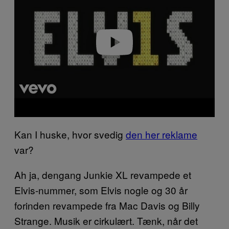
v
i
d
e
o
Kan I huske, hvor svedig
den her reklame
var?
Ah ja, dengang Junkie XL revampede et
Elvis-nummer, som Elvis nogle og 30 år
forinden revampede fra Mac Davis og Billy
Strange. Musik er cirkulært. Tænk, når det