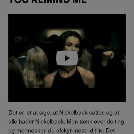
YOU REMIND ME”
P
l
a
y
v
i
d
e
o
Det er let at sige, at Nickelback sutter, og at
alle hader Nickelback. Men tænk over de ting
og mennesker, du afskyr mest i dit liv. Det