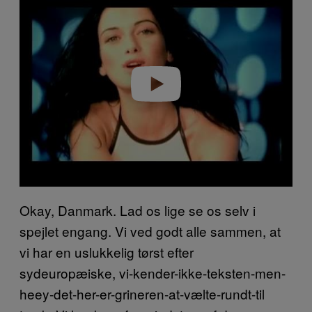
a
y
v
i
d
e
o
Okay, Danmark. Lad os lige se os selv i
spejlet engang. Vi ved godt alle sammen, at
vi har en uslukkelig tørst efter
sydeuropæiske, vi-kender-ikke-teksten-men-
heey-det-her-er-grineren-at-vælte-rundt-til