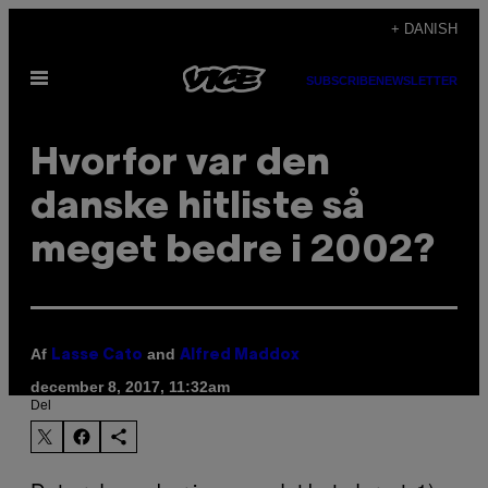
Spring
+ DANISH
til
Åbn
indhold
SUBSCRIBE
NEWSLETTER
Menu
Hvorfor var den
danske hitliste så
meget bedre i 2002?
Af
and
Lasse Cato
Alfred Maddox
december 8, 2017, 11:32am
Del