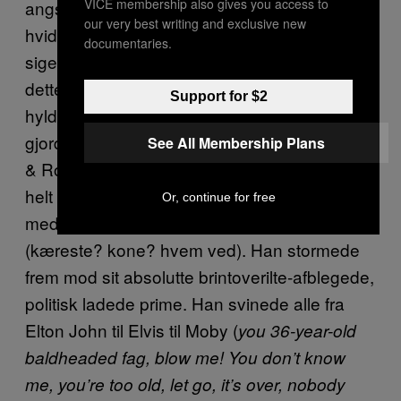
VICE membership also gives you access to
angstbefængte formative teenageår som
our very best writing and exclusive new
hvidt barn i forstaden, behøver jeg ikke at
documentaries.
sige, hvad det her track betød for dig. Men
dette tilbageblik er en sjælden mulighed for at
Support for $2
hylde, hvor stort det egentlig var, det Eminem
gjorde med det her track. Der var en Batman
See All Membership Plans
& Robin-video. Em var stadig fucked på den
helt rigtige kombination af receptpligtig
Or, continue for free
medicin og boblende had til sin ekskone
(kæreste? kone? hvem ved). Han stormede
frem mod sit absolutte brintoverilte-afblegede,
politisk ladede prime. Han svinede alle fra
Elton John til Elvis til Moby (
you 36-year-old
baldheaded fag, blow me! You don’t know
me, you’re too old, let go, it’s over, nobody