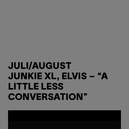
JULI/AUGUST
JUNKIE XL, ELVIS – “A
LITTLE LESS
CONVERSATION”
P
l
a
y