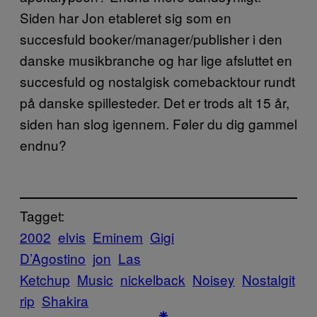
Siden har Jon etableret sig som en
succesfuld booker/manager/publisher i den
danske musikbranche og har lige afsluttet en
succesfuld og nostalgisk comebacktour rundt
på danske spillesteder. Det er trods alt 15 år,
siden han slog igennem. Føler du dig gammel
endnu?
Tagget:
2002
elvis
Eminem
Gigi
D’Agostino
jon
Las
Ketchup
Music
nickelback
Noisey
Nostalgit
rip
Shakira