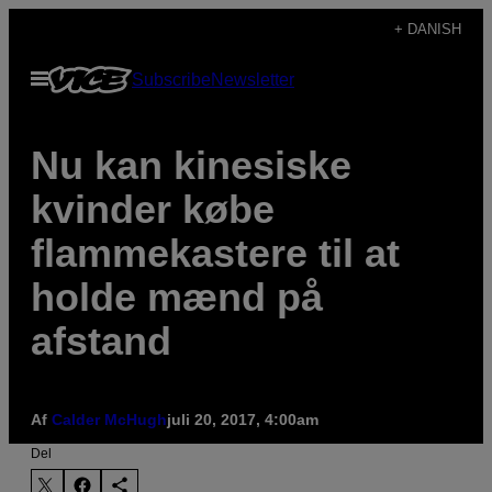
Spring
+ DANISH
til
Åbn
Subscribe
Newsletter
indhold
Menu
Nu kan kinesiske
kvinder købe
flammekastere til at
holde mænd på
afstand
Af
Calder McHugh
juli 20, 2017, 4:00am
Del