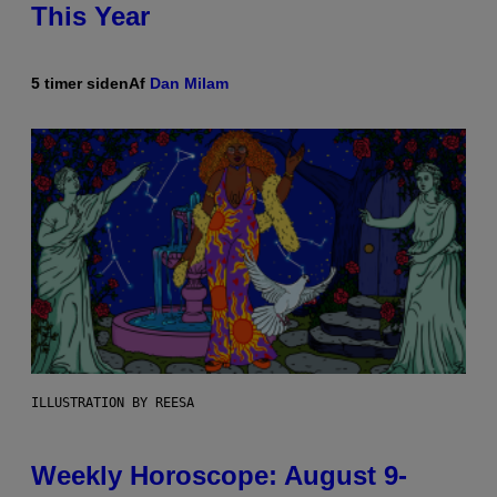
This Year
5 timer siden
Af
Dan Milam
ILLUSTRATION BY REESA
Weekly Horoscope: August 9-