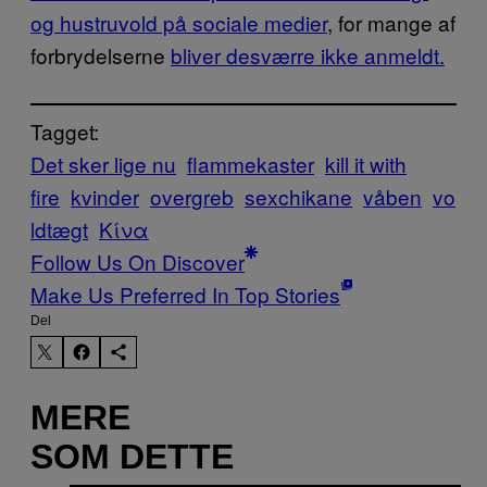
og hustruvold på sociale medier
, for mange af
forbrydelserne
bliver desværre ikke anmeldt.
Tagget:
Det sker lige nu
flammekaster
kill it with
fire
kvinder
overgreb
sexchikane
våben
vo
ldtægt
Κίνα
Follow Us On Discover
Make Us Preferred In Top Stories
Del
MERE
SOM DETTE