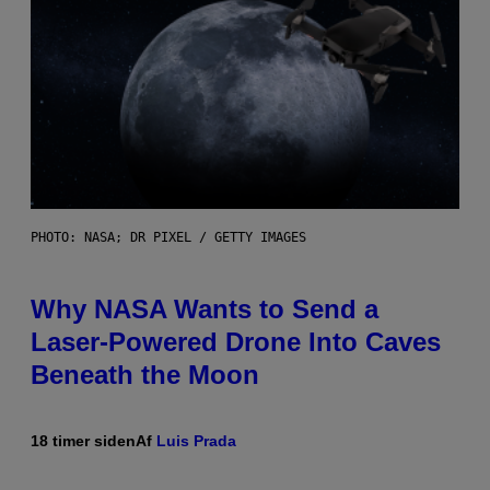
PHOTO: NASA; DR PIXEL / GETTY IMAGES
Why NASA Wants to Send a
Laser-Powered Drone Into Caves
Beneath the Moon
18 timer siden
Af
Luis Prada