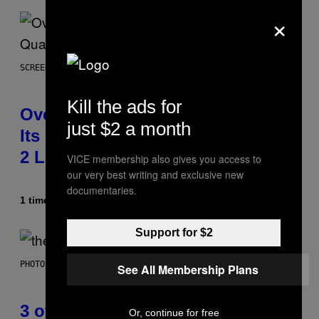
×
SCREENSHOT: BLIZZARD
Kill the ads for
Overwatch Rebrand Pays Off With
just $2 a month
Its Best Quarter Since Overwatch
2 Launched
VICE membership also gives you access to
our very best writing and exclusive new
documentaries.
1 time siden
Af
Brent Koepp
Support for $2
PHOTO BY JAMIE MCCARTHY/WIREIMAGE
See All Membership Plans
3 of the Best Alt-Rock Television
Or, continue for free