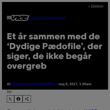
Spring
+ DANISH
til
Åbn
Subscribe
Newsletter
indhold
Menu
Et år sammen med de
‘Dydige Pædofile’, der
siger, de ikke begår
overgreb
Af
maj 8, 2017, 1:00am
Alexander McBride Wilson
Del