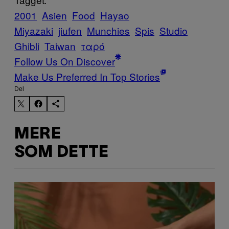
2001
Asien
Food
Hayao
Miyazaki
jiufen
Munchies
Spis
Studio
Ghibli
Taiwan
ταρό
Follow Us On Discover
Make Us Preferred In Top Stories
Del
MERE
SOM DETTE