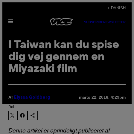
Spring
+ DANISH
til
Åbn
indhold
SUBSCRIBE
NEWSLETTER
Menu
I Taiwan kan du spise
dig vej gennem en
Miyazaki film
Af
marts 22, 2016, 4:29pm
Elyssa Goldberg
Del
Denne artikel er oprindeligt publiceret af