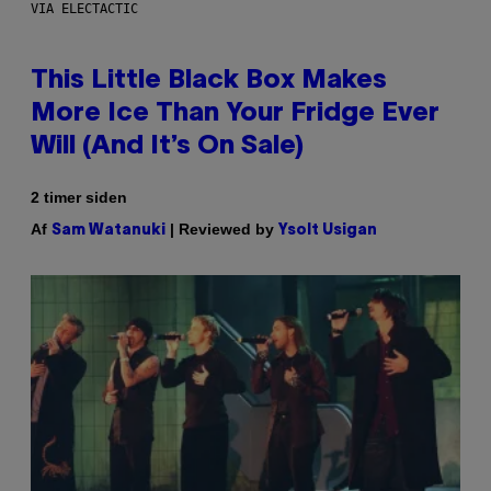
VIA ELECTACTIC
This Little Black Box Makes
More Ice Than Your Fridge Ever
Will (And It’s On Sale)
2 timer siden
Af
| Reviewed by
Sam Watanuki
Ysolt Usigan