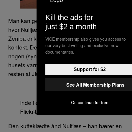
Kill the ads for
Man kan genskabe den scene fra filmen,
just $2 a month
hvor Nulfjæs og Yubabas tvillingesøster
Zeniba drikker eftermiddagste med kage og
VICE membership also gives you access to
our very best writing and exclusive new
konfekt. Den eneste forskel er, at der ikke er
documentaries.
nogen (synlige) spøgelser, der slapper af i
husets varme bade (eller for den sags skyld i
Support for $2
resten af Jiufen).
See All Membership Plans
Inde i et af Jiufens te-huse. Foto via
Or, continue for free
Flickr-brugeren Jonathan Crow
Den kutteklædte ånd Nulfjæs – han bærer en