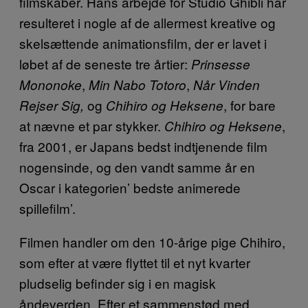
filmskaber. Hans arbejde for Studio Ghibli har
resulteret i nogle af de allermest kreative og
skelsættende animationsfilm, der er lavet i
løbet af de seneste tre årtier:
Prinsesse
,
,
Mononoke
Min Nabo Totoro
Når Vinden
og
, for bare
Rejser Sig,
Chihiro og Heksene
at nævne et par stykker.
,
Chihiro og Heksene
fra 2001, er Japans bedst indtjenende film
nogensinde, og den vandt samme år en
Oscar i kategorien’ bedste animerede
spillefilm’.
Filmen handler om den 10-årige pige Chihiro,
som efter at være flyttet til et nyt kvarter
pludselig befinder sig i en magisk
åndeverden. Efter et sammenstød med