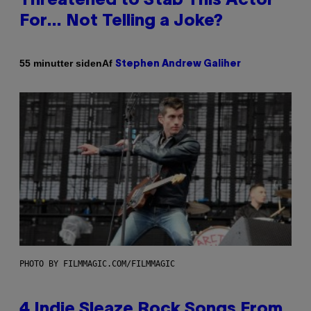
Threatened to Stab This Actor
For… Not Telling a Joke?
Af
55 minutter siden
Stephen Andrew Galiher
PHOTO BY FILMMAGIC.COM/FILMMAGIC
4 Indie Sleaze Rock Songs From