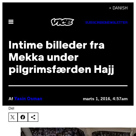
Spring
+ DANISH
til
Åbn
indhold
SUBSCRIBE
NEWSLETTER
Menu
Intime billeder fra
Mekka under
pilgrimsfærden Hajj
Af
marts 1, 2016, 4:57am
Yasin Osman
Del