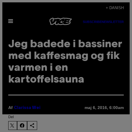
Spring
+ DANISH
til
Åbn
indhold
SUBSCRIBE
NEWSLETTER
Menu
Jeg badede i bassiner
med kaffesmag og fik
varmen i en
kartoffelsauna
Af
maj 6, 2016, 6:00am
Clarissa Wei
Del