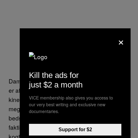
×
Kill the ads for
Dampbadet med en mild duft af søde oliven
just $2 a month
er afslappende, men vi bruger mest tid i det
VICE membership also gives you access to
kinesiske dampbad. Det minder mig om en
our very best writing and exclusive new
meget varm udgave af min taiwanske
documentaries.
bedstemors soveværelse. Det føles rent
faktisk som om, man er en kylling, der bliver
Support for $2
kogt ind i en urtefond.