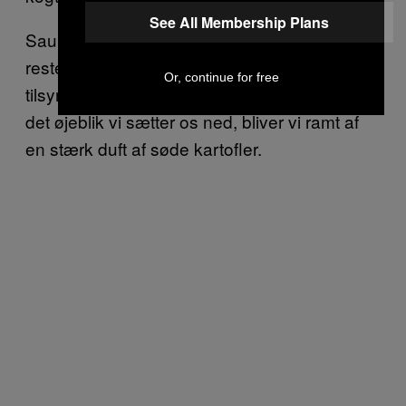
See All Membership Plans
Saunaerne ligger ved poolområdet, og ulig
resten af spaen er de kønsopdelt og
Or, continue for free
tilsyneladende uden tilsætning af duft. Men
det øjeblik vi sætter os ned, bliver vi ramt af
en stærk duft af søde kartofler.