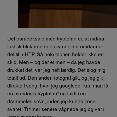
Det paradoksale med tryptofan er, at mdma
faktisk blokerer de enzymer, der omdanner
det til 5-HTP. Så hele teorien holder ikke en
skid. Men – og der et men – da jeg havde
drukket det, var jeg helt færdig. Det slog mig
totalt ud. Den anden fotograf gik, og jeg gik
direkte i seng, hvor jeg googlede “kan man få
en overdosis tryptofan” og faldt i en
drømmeløs søvn, inden jeg kunne læse
svaret. Ti timer senere vågnede jeg og var i
latterligt godt humør.