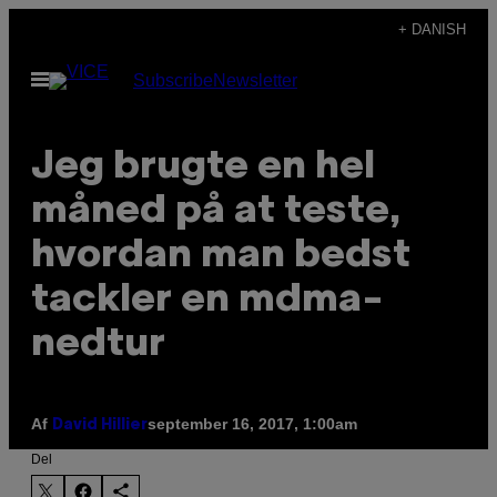
Spring
+ DANISH
til
Åbn
Subscribe
Newsletter
indhold
Menu
Jeg brugte en hel
måned på at teste,
hvordan man bedst
tackler en mdma-
nedtur
Af
september 16, 2017, 1:00am
David Hillier
Del