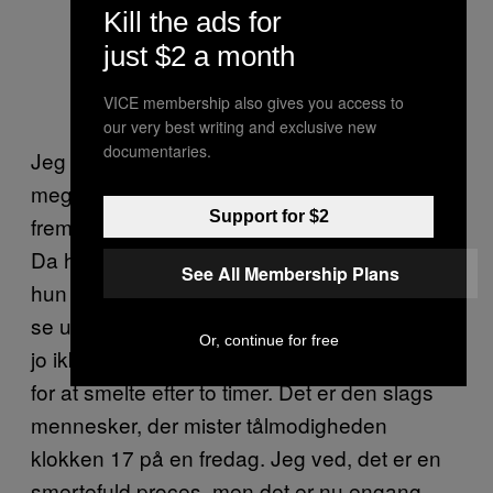
Kill the ads for
just $2 a month
VICE membership also gives you access to
our very best writing and exclusive new
documentaries.
Jeg kan også huske engang, jeg havde en
meget uorganiseret chef, der ikke planlagde
Support for $2
frem i tiden. Alt hun foretog sig var pr. instinkt.
Da hun ville have alle til at gå tidligt, tilberedte
See All Membership Plans
hun alle retterne i forvejen. Men ost, der skal
se ud som om, det smelter på et billede, ser
Or, continue for free
jo ikke ud som om, det overhovedet har brug
for at smelte efter to timer. Det er den slags
mennesker, der mister tålmodigheden
klokken 17 på en fredag. Jeg ved, det er en
smertefuld proces, men det er nu engang