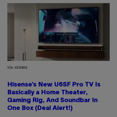
VIA HISENSE
Hisense’s New U6SF Pro TV Is
Basically a Home Theater,
Gaming Rig, And Soundbar In
One Box (Deal Alert!)