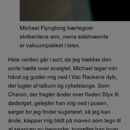
Michael Flyngborg kærtegner
skribentens arm, mens sidstnævnte
er vakuumpakket i latex.
Hele verden går i sort, da jeg trækker den
sorte hætte over ansigtet. Michael tager min
hånd og guider mig ned i Vac Rackens dyb,
der lugter af talkum og cykelslange. Som
Charon, der fragter ånder over floden Styx til
dødsriget, gelejder han mig ned i posen,
sørger for jeg finder sugerøret, så jeg kan
ånde, klapper mig blidt på maven som tegn til
at seancen nu begynder, hvorefter han lyner