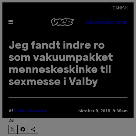
Spring
+ DANISH
til
Åbn
indhold
SUBSCRIBE
NEWSLETTER
Menu
Jeg fandt indre ro
som vakuumpakket
menneskeskinke til
sexmesse i Valby
Af
oktober 9, 2018, 9:39am
Theis Duelund
Del