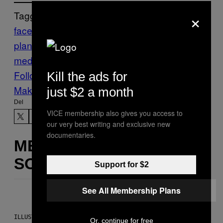
×
Tagget:
facetune
Filter
Instagram
plastic
planet
plastikkirurgi
selfie
snapchat
sociale
medier
Follow Us On Discover
Kill the ads for
Make Us Preferred In Top Stories
just $2 a month
Del
VICE membership also gives you access to
our very best writing and exclusive new
documentaries.
MERE
SOM DETTE
Support for $2
See All Membership Plans
ILLUSTRATION BY REESA.
Or, continue for free