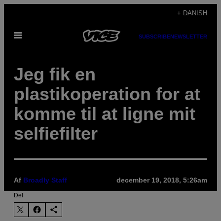
Spring
+ DANISH
til
Åbn
indhold
SUBSCRIBE
NEWSLETTER
Menu
Jeg fik en
plastikoperation for at
komme til at ligne mit
selfiefilter
Af
Broadly Staff
december 19, 2018, 5:26am
Del