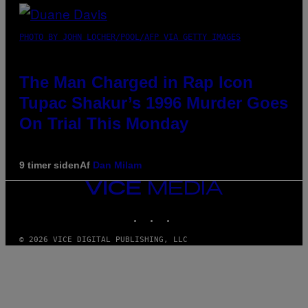
PHOTO BY JOHN LOCHER/POOL/AFP VIA GETTY IMAGES
The Man Charged in Rap Icon
Tupac Shakur’s 1996 Murder Goes
On Trial This Monday
9 timer siden
Af
Dan Milam
VICE
MEDIA
INSTAGRAM
TIKTOK
YOUTUBE
© 2026 VICE DIGITAL PUBLISHING, LLC