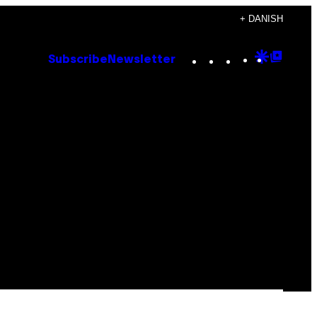
+ DANISH
Instagram
TikTok
YouTube
Google
Goog
Subscribe
Newsletter
Discove
Top
Posts