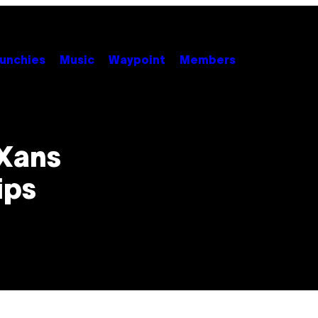
unchies
Music
Waypoint
Members
 Xans
ips