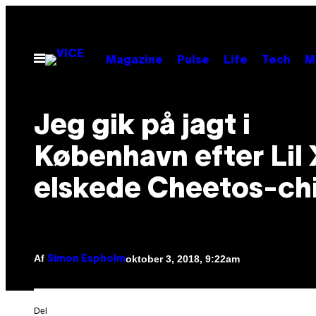
Spring
til
indhold
Åbn
Magazine
Pulse
Life
Tech
M
Menu
Jeg gik på jagt i
København efter Lil
elskede Cheetos-ch
Af
oktober 3, 2018, 9:22am
Simon Espholm
Del