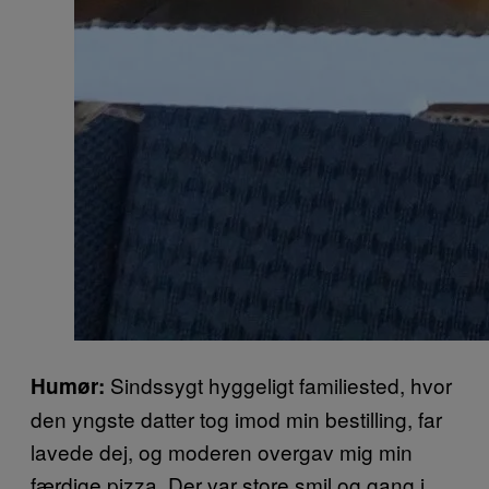
Sindssygt hyggeligt familiested, hvor
Humør:
den yngste datter tog imod min bestilling, far
lavede dej, og moderen overgav mig min
færdige pizza. Der var store smil og gang i