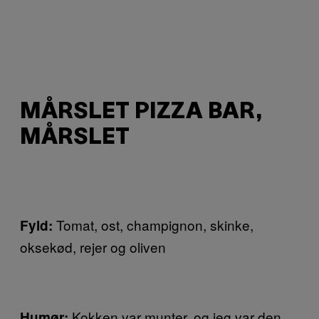
MÅRSLET PIZZA BAR,
MÅRSLET
Tomat, ost, champignon, skinke,
Fyld:
oksekød, rejer og oliven
Kokken var munter, og jeg var den
Humør: