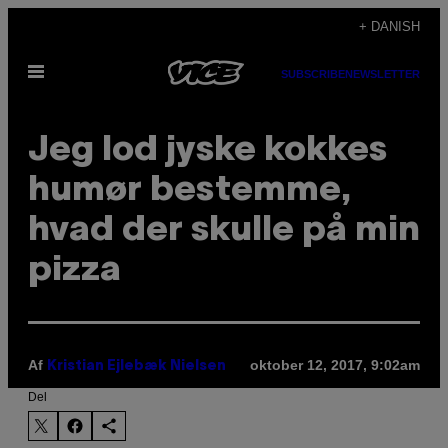
Spring
+ DANISH
til
Åbn
indhold
SUBSCRIBE
NEWSLETTER
Menu
Jeg lod jyske kokkes
humør bestemme,
hvad der skulle på min
pizza
Af
oktober 12, 2017, 9:02am
Kristian Ejlebæk Nielsen
Del