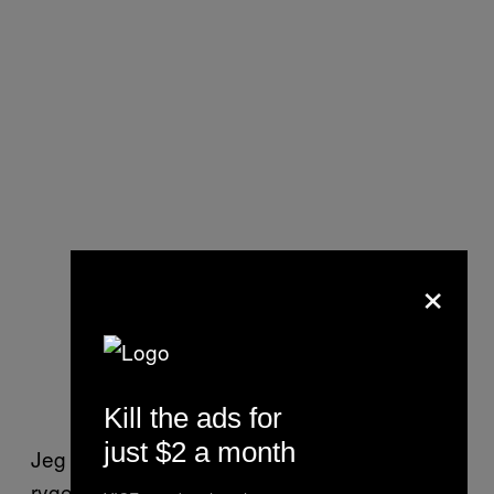
×
Kill the ads for
just $2 a month
Jeg er kommet ud på den anden side, og jeg
ryger en cigaret på plænen, mens jeg tænker