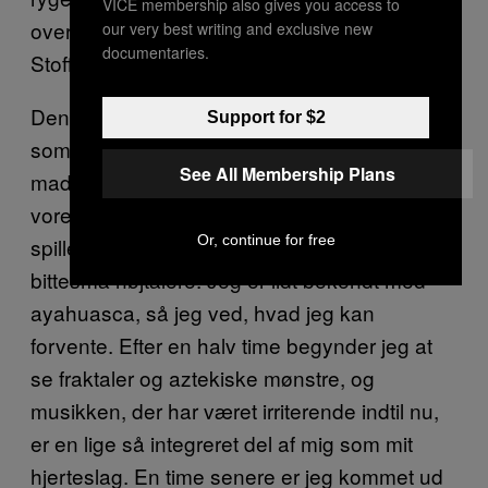
VICE membership also gives you access to
over, hvad der mon rammer mig først:
our very best writing and exclusive new
documentaries.
Stofferne, sulten eller den dårlige Wi-Fi.
Den første aften går vi ind i ceremonirummet,
Support for $2
som normalt er yogastudie. Her ligger vi på
See All Membership Plans
madrasser med brækspande klar og tager
vores første dosis ayahuasca, mens Fabian
Or, continue for free
spiller et soundtrack med junglelyde fra et par
bittesmå højtalere. Jeg er lidt bekendt med
ayahuasca, så jeg ved, hvad jeg kan
forvente. Efter en halv time begynder jeg at
se fraktaler og aztekiske mønstre, og
musikken, der har været irriterende indtil nu,
er en lige så integreret del af mig som mit
hjerteslag. En time senere er jeg kommet ud