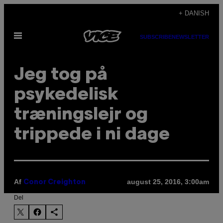
Spring
+ DANISH
til
Åbn
indhold
SUBSCRIBE
NEWSLETTER
Menu
Jeg tog på
psykedelisk
træningslejr og
trippede i ni dage
Af
august 25, 2016, 3:00am
Conor Creighton
Del