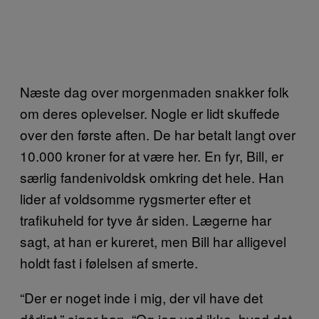
Næste dag over morgenmaden snakker folk
om deres oplevelser. Nogle er lidt skuffede
over den første aften. De har betalt langt over
10.000 kroner for at være her. En fyr, Bill, er
særlig fandenivoldsk omkring det hele. Han
lider af voldsomme rygsmerter efter et
trafikuheld for tyve år siden. Lægerne har
sagt, at han er kureret, men Bill har alligevel
holdt fast i følelsen af smerte.
“Der er noget inde i mig, der vil have det
dårligt,” siger han. “Og jeg ved ikke, hvad det