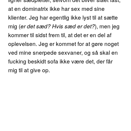
at en dominatrix ikke har sex med sine
klienter. Jeg har egentlig ikke lyst til at sætte
mig (
), men jeg
er det sæd? Hvis sæd er det?
kommer til sidst frem til, at det er en del af
oplevelsen. Jeg er kommet for at gøre noget
ved mine snerpede sexvaner, og så skal en
fucking beskidt sofa ikke være det, der får
mig til at give op.