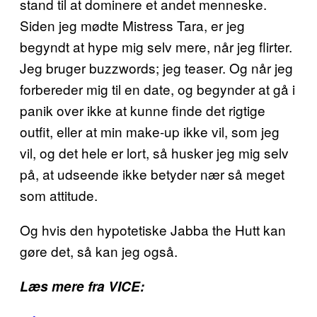
stand til at dominere et andet menneske.
Siden jeg mødte Mistress Tara, er jeg
begyndt at hype mig selv mere, når jeg flirter.
Jeg bruger buzzwords; jeg teaser. Og når jeg
forbereder mig til en date, og begynder at gå i
panik over ikke at kunne finde det rigtige
outfit, eller at min make-up ikke vil, som jeg
vil, og det hele er lort, så husker jeg mig selv
på, at udseende ikke betyder nær så meget
som attitude.
Og hvis den hypotetiske Jabba the Hutt kan
gøre det, så kan jeg også.
Læs mere fra VICE: