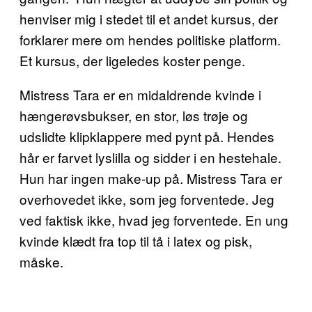
henviser mig i stedet til et andet kursus, der
forklarer mere om hendes politiske platform.
Et kursus, der ligeledes koster penge.
Mistress Tara er en midaldrende kvinde i
hængerøvsbukser, en stor, løs trøje og
udslidte klipklappere med pynt på. Hendes
hår er farvet lyslilla og sidder i en hestehale.
Hun har ingen make-up på. Mistress Tara er
overhovedet ikke, som jeg forventede. Jeg
ved faktisk ikke, hvad jeg forventede. En ung
kvinde klædt fra top til tå i latex og pisk,
måske.