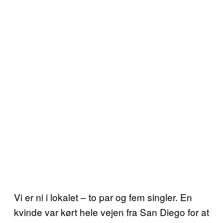
Vi er ni i lokalet – to par og fem singler. En
kvinde var kørt hele vejen fra San Diego for at