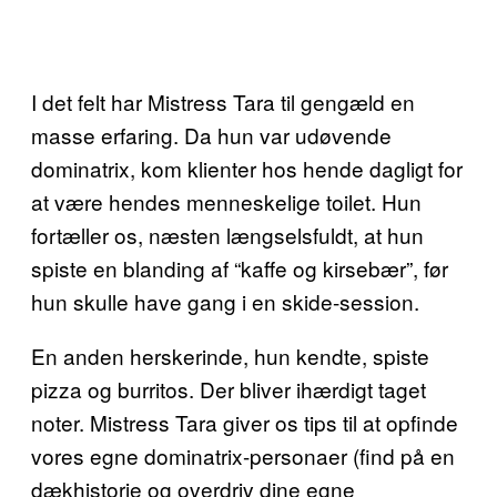
I det felt har Mistress Tara til gengæld en
masse erfaring. Da hun var udøvende
dominatrix, kom klienter hos hende dagligt for
at være hendes menneskelige toilet. Hun
fortæller os, næsten længselsfuldt, at hun
spiste en blanding af “kaffe og kirsebær”, før
hun skulle have gang i en skide-session.
En anden herskerinde, hun kendte, spiste
pizza og burritos. Der bliver ihærdigt taget
noter. Mistress Tara giver os tips til at opfinde
vores egne dominatrix-personaer (find på en
dækhistorie og overdriv dine egne