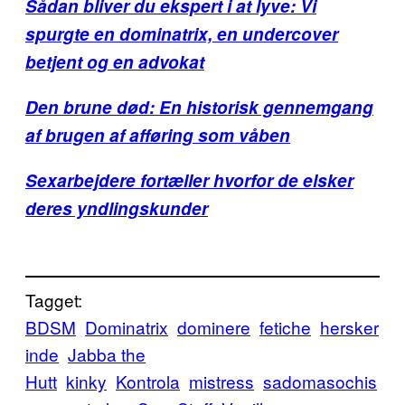
Sådan bliver du ekspert i at lyve: Vi
spurgte en dominatrix, en undercover
betjent og en advokat
Den brune død: En historisk gennemgang
af brugen af afføring som våben
Sexarbejdere fortæller hvorfor de elsker
deres yndlingskunder
Tagget:
BDSM
Dominatrix
dominere
fetiche
hersker
inde
Jabba the
Hutt
kinky
Kontrola
mistress
sadomasochis