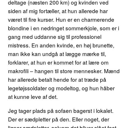
deltage (næsten 200 km) og kvinden ved
siden af mig fortæller, at hun allerede har
været til fire kurser. Hun er en charmerende
blondine i en nedringet sommerkjole, som er i
gang med uddanne sig til professionel
mistress. En anden kvinde, en høj brunette,
man ikke kan undgå at lægge mærke til,
forklarer, at hun er kommet for at lære om
makrofili – hangen til store mennesker. Mænd
har allerede betalt hende for at træde på
legetøjssoldater og modeltog, og hun håber
at kunne leve af det.
Jeg tager plads på sofaen bagerst i lokalet.
Der er sædpletter på den. Eller noget, der
ligner sædpletter, selvom det bliver slået fast,