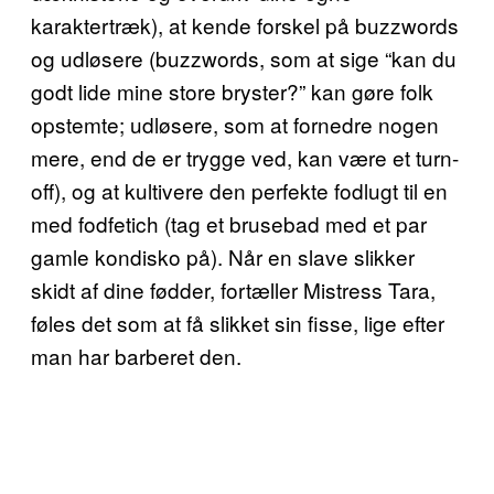
karaktertræk), at kende forskel på buzzwords
og udløsere (buzzwords, som at sige “kan du
godt lide mine store bryster?” kan gøre folk
opstemte; udløsere, som at fornedre nogen
mere, end de er trygge ved, kan være et turn-
off), og at kultivere den perfekte fodlugt til en
med fodfetich (tag et brusebad med et par
gamle kondisko på). Når en slave slikker
skidt af dine fødder, fortæller Mistress Tara,
føles det som at få slikket sin fisse, lige efter
man har barberet den.