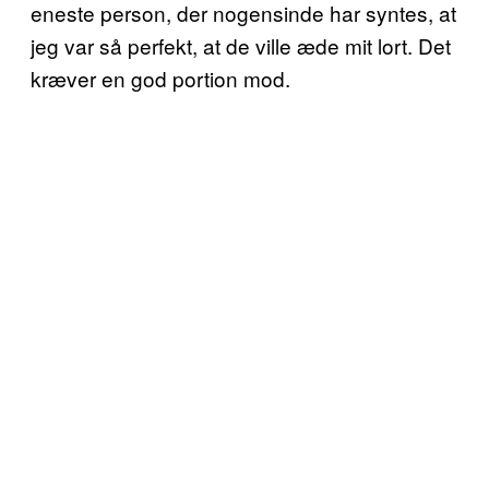
eneste person, der nogensinde har syntes, at
jeg var så perfekt, at de ville æde mit lort. Det
kræver en god portion mod.