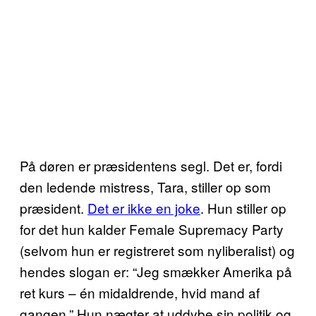
På døren er præsidentens segl. Det er, fordi
den ledende mistress, Tara, stiller op som
præsident.
Det er ikke en joke
. Hun stiller op
for det hun kalder Female Supremacy Party
(selvom hun er registreret som nyliberalist) og
hendes slogan er: “Jeg smækker Amerika på
ret kurs – én midaldrende, hvid mand af
gangen.” Hun nægter at uddybe sin politik og