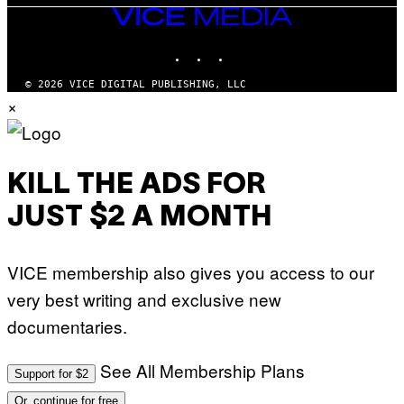
VICE
MEDIA
INSTAGRAM
TIKTOK
YOUTUBE
© 2026 VICE DIGITAL PUBLISHING, LLC
×
KILL THE ADS FOR
JUST $2 A MONTH
VICE membership also gives you access to our
very best writing and exclusive new
documentaries.
See All Membership Plans
Support for $2
Or, continue for free