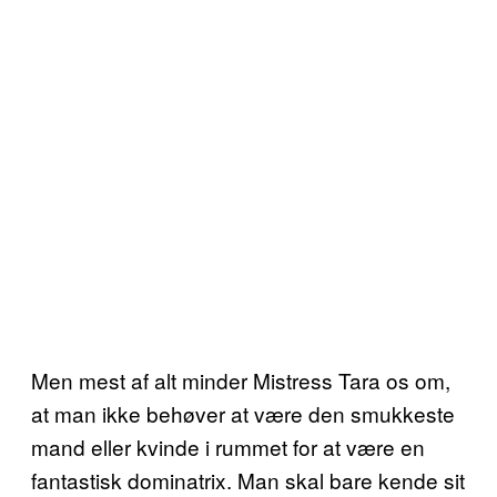
Men mest af alt minder Mistress Tara os om,
at man ikke behøver at være den smukkeste
mand eller kvinde i rummet for at være en
fantastisk dominatrix. Man skal bare kende sit