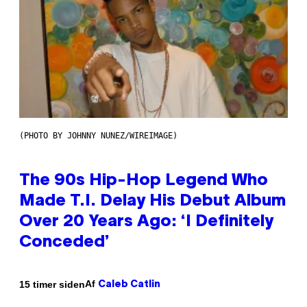
(PHOTO BY JOHNNY NUNEZ/WIREIMAGE)
The 90s Hip-Hop Legend Who
Made T.I. Delay His Debut Album
Over 20 Years Ago: ‘I Definitely
Conceded’
Af
15 timer siden
Caleb Catlin