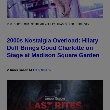
PHOTO BY EMMA MCINTYRE/GETTY IMAGES FOR SIRIUSXM
2000s Nostalgia Overload: Hilary
Duff Brings Good Charlotte on
Stage at Madison Square Garden
2 timer siden
Af
Dan Milam