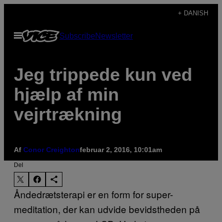
Spring
+ DANISH
til
Åbn
Subscribe
Newsletter
indhold
Menu
​Jeg trippede kun ved
hjælp af min
vejrtrækning
Af
Conor Creighton
februar 2, 2016, 10:01am
Del
Åndedrætsterapi er en form for super-
meditation, der kan udvide bevidstheden på