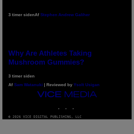
3 timer siden
Af
Stephen Andrew Galiher
Why Are Athletes Taking
Mushroom Gummies?
3 timer siden
Af
Sam Watanuki
| Reviewed by
Ysolt Usigan
VICE
MEDIA
INSTAGRAM
TIKTOK
YOUTUBE
© 2026 VICE DIGITAL PUBLISHING, LLC