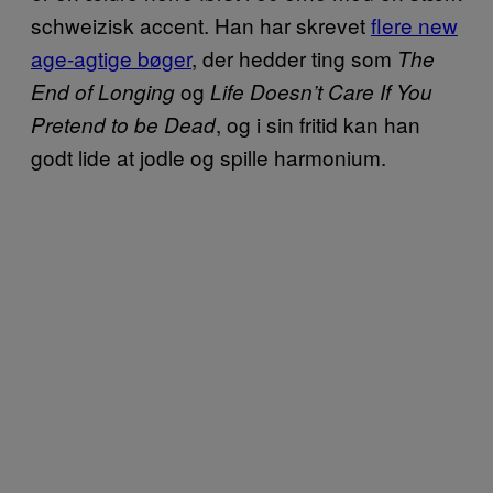
schweizisk accent. Han har skrevet
flere new
age-agtige bøger
, der hedder ting som
The
og
End of Longing
Life Doesn’t Care If You
, og i sin fritid kan han
Pretend to be Dead
godt lide at jodle og spille harmonium.