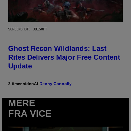
SCREENSHOT: UBISOFT
Ghost Recon Wildlands: Last
Rites Delivers Major Free Content
Update
2 timer siden
Af
Denny Connolly
MERE
FRA VICE