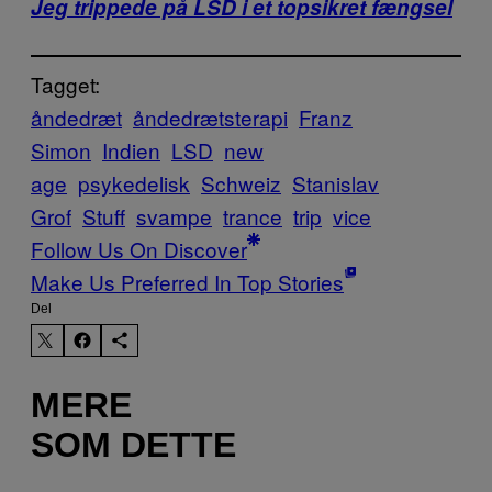
Jeg trippede på LSD i et topsikret fængsel
Tagget:
åndedræt
åndedrætsterapi
Franz
Simon
Indien
LSD
new
age
psykedelisk
Schweiz
Stanislav
Grof
Stuff
svampe
trance
trip
vice
Follow Us On Discover
Make Us Preferred In Top Stories
Del
MERE
SOM DETTE