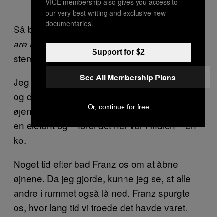
VICE membership also gives you access to
our very best writing and exclusive new
documentaries.
Så begyndte Franz at synge et mantra –
you
– men sunget med jodle-
are made of love
Support for $2
stemme.
See All Membership Plans
Jeg begyndte at kunne se fraktale mønstre
og dyreskikkelser, der formede sig bag mine
Or, continue for free
øjenlåger. Der var en ræv, noget der lignede
en elefant og – fordi det her var i Indien – en
ko.
Noget tid efter bad Franz os om at åbne
øjnene. Da jeg gjorde, kunne jeg se, at alle
andre i rummet også lå ned. Franz spurgte
os, hvor lang tid vi troede det havde varet.