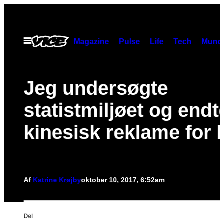
Spring
til
indhold
Åbn
Magazine
Pulse
Life
Tech
Munc
Menu
Jeg undersøgte
statistmiljøet og endt
kinesisk reklame for
Af
Katrine Krøjby
oktober 10, 2017, 6:52am
Del