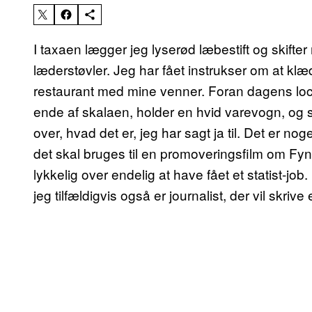
I taxaen lægger jeg lyserød læbestift og skift
læderstøvler. Jeg har fået instrukser om at k
restaurant med mine venner. Foran dagens locat
ende af skalaen, holder en hvid varevogn, og ska
over, hvad det er, jeg har sagt ja til. Det er n
det skal bruges til en promoveringsfilm om Fyn.
lykkelig over endelig at have fået et statist-job.
jeg tilfældigvis også er journalist, der vil skrive 