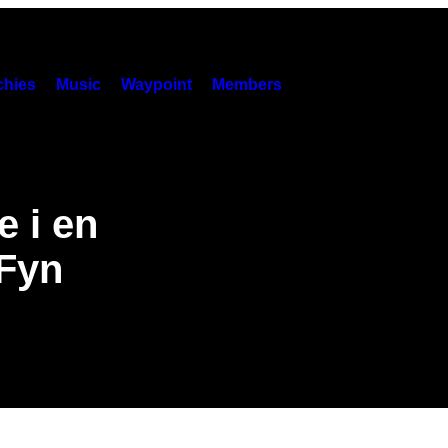
hies
Music
Waypoint
Members
e i en
 Fyn