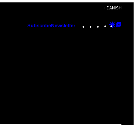
+ DANISH
Instagram
TikTok
YouTube
Google
Googl
Subscribe
Newsletter
Discover
Top
Posts