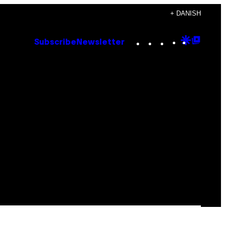
+ DANISH
Instagram
TikTok
YouTube
Google
Goog
Subscribe
Newsletter
Discove
Top
Posts