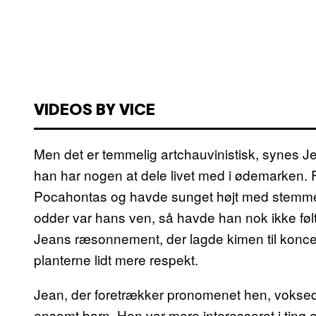
VIDEOS BY VICE
Men det er temmelig artchauvinistisk, synes 
han har nogen at dele livet med i ødemarken. 
Pocahontas og havde sunget højt med stemmerne
odder var hans ven, så havde han nok ikke følt 
Jeans ræsonnement, der lagde kimen til konc
planterne lidt mere respekt.
Jean, der foretrækker pronomenet hen, voksede
ensomt barn. Hen var mere interesseret i ting 