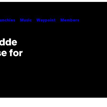
unchies
Music
Waypoint
Members
edde
e for