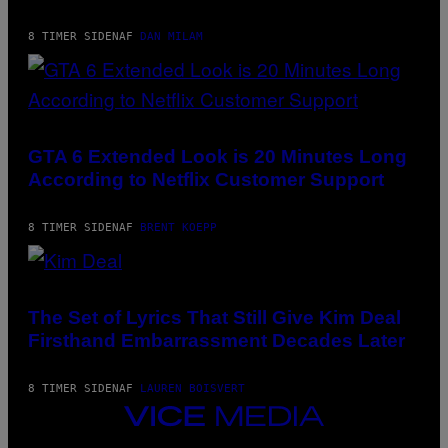
8 TIMER SIDEN
AF
DAN MILAM
SCREENSHOT:
ROCKSTAR
GAMES,
GTA 6 Extended Look is 20 Minutes Long
NETFLIX
According to Netflix Customer Support
8 TIMER SIDEN
AF
BRENT KOEPP
PHOTO
BY
JEFF
The Set of Lyrics That Still Give Kim Deal
KRAVITZ/FILMMAGIC
Firsthand Embarrassment Decades Later
8 TIMER SIDEN
AF
LAUREN BOISVERT
VICE
MEDIA