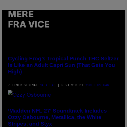
/
I
D
MERE
S
O
FRA VICE
F
T
W
A
R
E
MAHA
HAQ
FOR
Cycling Frog’s Tropical Punch THC Seltzer
VICE
Is Like an Adult Capri Sun (That Gets You
High)
7 TIMER SIDEN
AF
MAHA HAQ
| REVIEWED BY
YSOLT USIGAN
PHOTO
BY
NICK
‘Madden NFL 27’ Soundtrack Includes
LAHAM/GETTY
Ozzy Osbourne, Metallica, the White
IMAGES
Stripes, and Styx