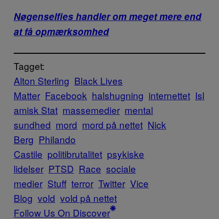
Nøgenselfies handler om meget mere end
at få opmærksomhed
Tagget:
Alton Sterling
Black Lives
Matter
Facebook
halshugning
internettet
Isl
amisk Stat
massemedier
mental
sundhed
mord
mord på nettet
Nick
Berg
Philando
Castile
politibrutalitet
psykiske
lidelser
PTSD
Race
sociale
medier
Stuff
terror
Twitter
Vice
Blog
vold
vold på nettet
Follow Us On Discover