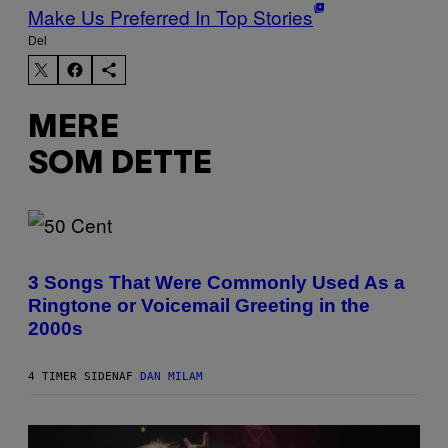
Make Us Preferred In Top Stories
Del
MERE
SOM DETTE
P
H
O
3 Songs That Were Commonly Used As a
T
Ringtone or Voicemail Greeting in the
O
B
2000s
Y
G
R
4 TIMER SIDEN
AF
DAN MILAM
E
G
O
R
Y