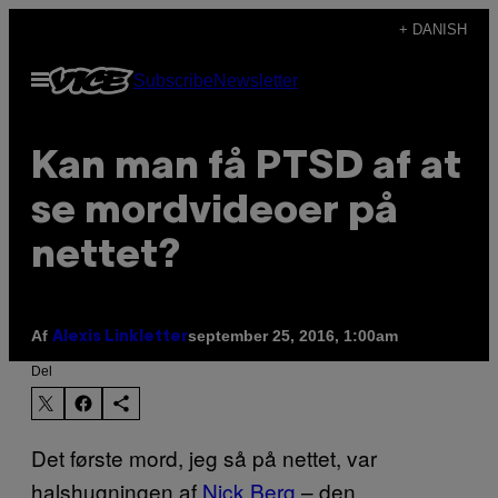
Spring
+ DANISH
til
Åbn
Subscribe
Newsletter
indhold
Menu
Kan man få PTSD af at
se mordvideoer på
nettet?
Af
september 25, 2016, 1:00am
Alexis Linkletter
Del
Det første mord, jeg så på nettet, var
halshugningen af
Nick Berg
– den