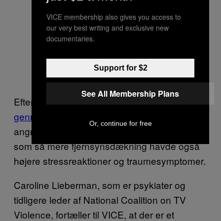
VICE membership also gives you access to
our very best writing and exclusive new
documentaries.
Support for $2
See All Membership Plans
Efter 11. september så amerikanerne i
gennemsnit otte timers dækning
af
Or, continue for free
angrebene, hvoraf det meste var eksplicit. De
som så mere fjernsynsdækning havde også
højere stressreaktioner og traumesymptomer.
Caroline Lieberman, som er psykiater og
tidligere leder af National Coalition on TV
Violence, fortæller til VICE, at der er et