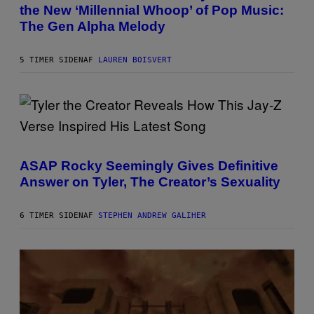
E
the New ‘Millennial Whoop’ of Pop Music:
T
R
O
/
The Gen Alpha Melody
B
G
Y
E
T
T
5 TIMER SIDEN
AF
LAUREN BOISVERT
A
T
Y
Y
L
I
O
M
R
A
H
G
I
E
L
S
P
L
F
H
/
O
O
ASAP Rocky Seemingly Gives Definitive
G
R
T
E
Answer on Tyler, The Creator’s Sexuality
R
O
T
A
B
T
D
Y
Y
I
M
6 TIMER SIDEN
AF
STEPHEN ANDREW GALIHER
I
O
O
M
D
N
A
I
I
G
S
C
E
N
A
S
E
S
)
Y
C
H
I