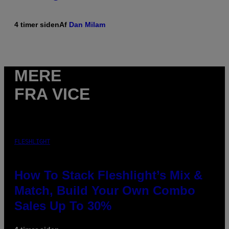
4 timer siden
Af
Dan Milam
MERE
FRA VICE
FLESHLIGHT
How To Stack Fleshlight’s Mix &
Match, Build Your Own Combo
Sales Up To 30%