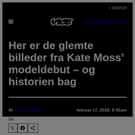
Spring
+ DANISH
til
Åbn
indhold
SUBSCRIBE
NEWSLETTER
Menu
Her er de glemte
billeder fra Kate Moss’
modeldebut – og
historien bag
Af
Hannah Ewens
februar 17, 2016, 5:42am
Del